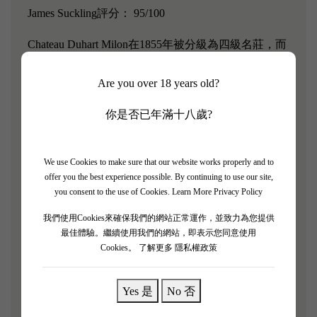
James Suckling評分： 95/100
Chateau Duhart Milon在1855年被分級為四級名莊，而
它是少數缺乏真正城堡的酒莊之一，它的酒事實上是
Are you over 18 years old?
在位於Pauillac邊道上的一家大倉庫中釀造出來的，但
酒莊目前的酒質相當良好。所以1962年被隔鄰的
你是否已年滿十八歲?
Chateau Lafite-Rothschild拉菲(一級酒莊)看中而收購。
Chateau Lafite-Rothschild對葡萄園進行了全面的清
理，改建酒窖，購入先進發酵設備並重新安裝排水系
We use Cookies to make sure that our website works properly and to
offer you the best experience possible. By continuing to use our site,
統，隨著新地塊的購買和積極地實施重栽計畫，葡萄
you consent to the use of Cookies.
Learn More Privacy Policy
園的面積有了顯著的提高。如今在Chateau Lafite-
我們使用Cookies來確保我們的網站正常運作，並致力為您提供
Rothschild嚴格管理下，名氣大開，受到眾多好評，
最佳體驗。繼續使用我們的網站，即表示您同意使用
亦稱為Lafite拉菲兄弟。
Cookies。
了解更多 隱私權政策
「酒體呈深石榴紅色，從玻璃杯中散發出活潑的李子
Yes 是
No 否
蜜餞、用美麗的醋栗、漿果和一些微妙的巧克力和咖
啡精製而成的。它飽滿而微妙，單寧細膩，餘味悠