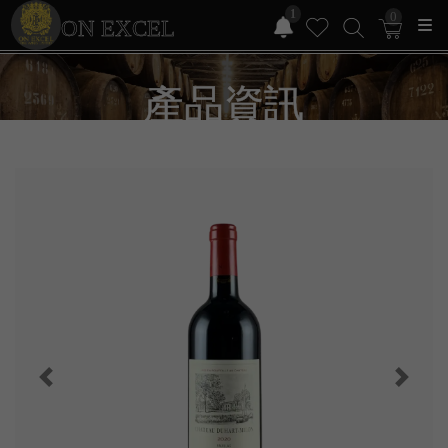
1
0
ON EXCEL
產品資訊