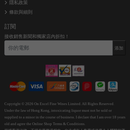
隱私政策
條款與細則
訂閱
接收銷售新聞和獨家店內折扣！
添加
Copyright © 2026 On Excel Fine Wines Limited. All Rights Reserved.
Under the law of Hong Kong, intoxicating liquor must not be sold or
supplied to a minor in the course of business. I declare that I am over 18 years
old and agree the Online Shop Terms & Conditions.