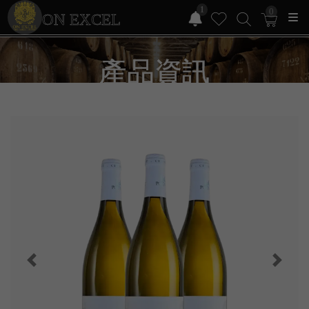
1
0
ON EXCEL
產品資訊