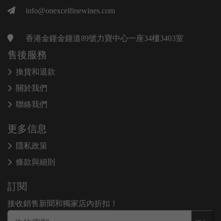
info@onexcelfinewines.com
香港金鐘金鐘道89號力寶中心一座34樓3403室
售後服務
換貨和退款
關於我們
聯絡我們
更多信息
隱私政策
條款與細則
訂閱
接收銷售新聞和獨家店內折扣！