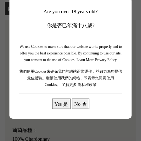
內容
Are you over 18 years old?
你是否已年滿十八歲?
【L&C Poitout Chablis Blanc 2023】
來自法國勃艮第北部的 Chablis 產區，由 Louis &
We use Cookies to make sure that our website works properly and to
offer you the best experience possible. By continuing to use our site,
Catherine Poitout 酒莊釀造。酒莊由 Louis Poitout 和
you consent to the use of Cookies.
Learn More Privacy Policy
Catherine Boyer 夫婦創立，專注於小產區的高品質
Chardonnay，釀造風格強調純淨、礦物感與風土表
我們使用Cookies來確保我們的網站正常運作，並致力為您提供
最佳體驗。繼續使用我們的網站，即表示您同意使用
現。
Cookies。
了解更多 隱私權政策
這款酒展現了 Chablis 的典型風格。香氣清新，帶有
青蘋果、檸檬皮與白花氣息。口感俐落、酸度明亮，
Yes 是
No 否
礦物感強烈，餘韻細緻而悠長，非常適合搭配海鮮或
清爽前菜。
葡萄品種：
100% Chardonnay