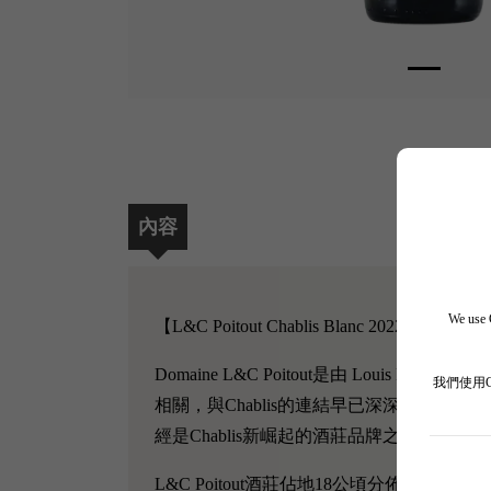
內容
We use C
【L&C Poitout Chablis Blanc 2022】
Domaine L&C Poitout是由 Louis 
我們使用
相關，與Chablis的連結早已深深地融入血液
經是Chablis新崛起的酒莊品牌之一。
L&C Poitout酒莊佔地18公頃分佈在C