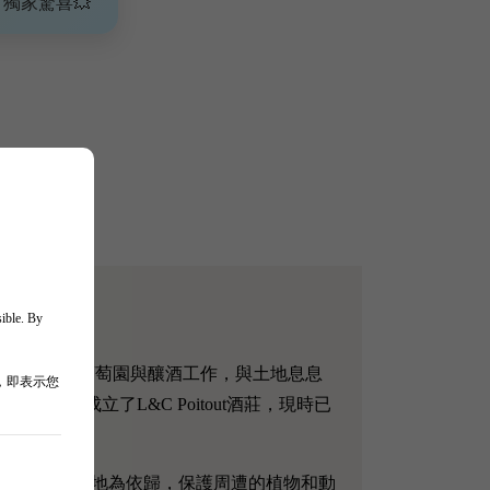
、獨家驚喜💥
sible. By
y白酒大區Chablis從事葡萄園與釀酒工作，與土地息息
，即表示您
想，一起成立了L&C Poitout酒莊，現時已
管理更是以尊重這片土地為依歸，保護周遭的植物和動