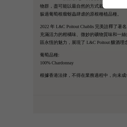
物群，盡可能以最自然的方式栽培葡萄，以保
躲過葡萄根瘤蚜蟲肆虐的原根種植品種。
2022 年 L&C Poitout Chabli
充滿活力的柑橘味、微妙的礦物質味和一絲
區永恆的魅力，展現了 L&C Poitout 釀
葡萄品種:
100% Chardonnay
根據香港法律，不得在業務過程中，向未成