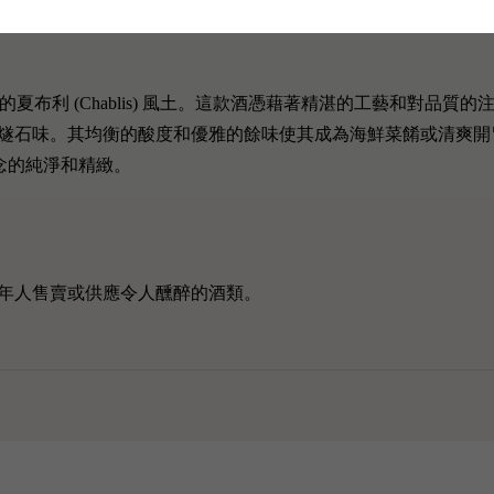
留每個地塊的獨立於個性。這個酒莊更加擁有難以覓得的稀有Cha
s 完美詮釋了著名的夏布利 (Chablis) 風土。這款酒憑藉著精湛的工
燧石味。其均衡的酸度和優雅的餘味使其成為海鮮菜餚或清爽開
酒理念的純淨和精緻。
年人售賣或供應令人醺醉的酒類。