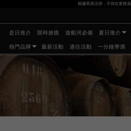
根據香港法律，不得在業務過
是日推介
限時搶購
遊船河必備
夏日推介
熱門品牌
最新活動
過往活動
一分鐘學酒