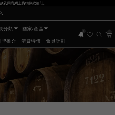
歲及同意網上購物條款細則。
入
款分類
國家/產區
1
0
副牌推介
清貨特價
會員計劃