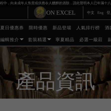
程中，向未成年人售賣或供應令人醺醉的酒類，謹此聲明本人已年滿十八
ON EXCEL
中文
Eng
登
夏日優惠券
限時優惠
新品登場
人氣排行榜
酒
編輯推介
套裝精選
寧夏精品
必選一級莊
產品資訊