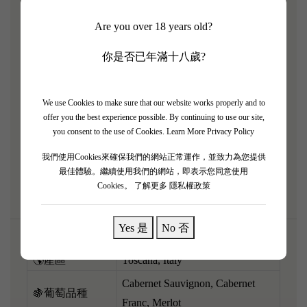
超級托斯卡納（Super Tuscan）——Collazzi！2018 係
Are you over 18 years old?
一個極度講究優雅同細膩嘅年份。呢支酒採用咗經典
嘅波爾多葡萄（赤霞珠、梅洛、品麗珠、小維多）混
你是否已年滿十八歲?
釀，完美結合咗波爾多嘅嚴謹骨架同意大利嘅熱情風
土。香氣極度深沉複雜，濃郁嘅黑加侖子、黑布冧、
We use Cookies to make sure that our website works properly and to
煙草、烤咖啡同陣陣香醋氣息互相交織。酒體飽滿，
offer you the best experience possible. By continuing to use our site,
單寧結實得嚟已經打磨得非常精緻，酸度明亮，口感
you consent to the use of Cookies.
Learn More Privacy Policy
充滿張力同立體感。呢支高質意酒陳年潛力優厚，配
我們使用Cookies來確保我們的網站正常運作，並致力為您提供
搭炭火烤厚切牛扒或者重口味紅燒肉，霸氣十足！
最佳體驗。繼續使用我們的網站，即表示您同意使用
Cookies。
了解更多 隱私權政策
Yes 是
No 否
🌎產區
Toscana, Italy
Cabernet Sauvignon, Cabernet
🍇葡萄品種
Franc, Merlot