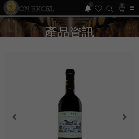
1
0
ON EXCEL
產品資訊