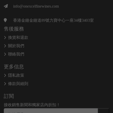
info@onexcelfinewines.com
香港金鐘金鐘道89號力寶中心一座34樓3403室
售後服務
換貨和退款
關於我們
聯絡我們
更多信息
隱私政策
條款與細則
訂閱
接收銷售新聞和獨家店內折扣！