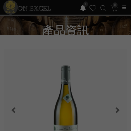
1
0
ON EXCEL
產品資訊