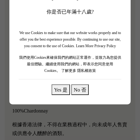
你是否已年滿十八歲?
James Suckling評分：92/100
Domaine Marc Morey 是一家備受推崇的葡萄酒莊園，
We use Cookies to make sure that our website works properly and to
位於 Chassagne-Montrachet，以其芳香、質地豐富、
offer you the best experience possible. By continuing to use our site,
清爽的霞多麗而聞名，這些霞多麗來自勃艮第產區及
you consent to the use of Cookies.
Learn More Privacy Policy
其鄰近地區的一系列地塊。
我們使用Cookies來確保我們的網站正常運作，並致力為您提供
最佳體驗。繼續使用我們的網站，即表示您同意使用
「非常複雜，帶有葡萄柚和檸檬髓的味道。細膩的酸
Cookies。
了解更多 隱私權政策
度在口感上線性而新鮮。令人垂涎欲滴，濃烈無
比。」－James Suckling
Yes 是
No 否
葡萄品種：
100%Chardonnay
根據香港法律，不得在業務過程中，向未成年人售賣
或供應令人醺醉的酒類。