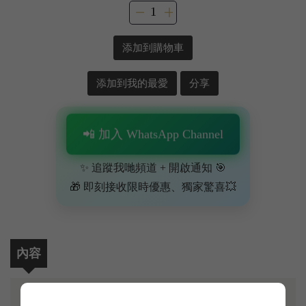
添加到購物車
添加到我的最愛
分享
📲 加入 WhatsApp Channel
✨ 追蹤我哋頻道 + 開啟通知 🎯
🎁 即刻接收限時優惠、獨家驚喜💥
內容
提到紐西蘭 Sauvignon Blanc（長相思），Cloudy