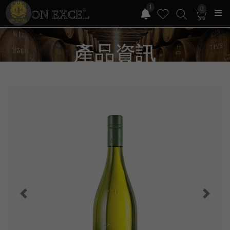
1
0
ON EXCEL
產品資訊