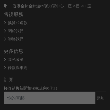
香港金鐘金鐘道89號力寶中心一座34樓3403室
售後服務
換貨和退款
關於我們
聯絡我們
更多信息
隱私政策
條款與細則
訂閱
接收銷售新聞和獨家店內折扣！
添加