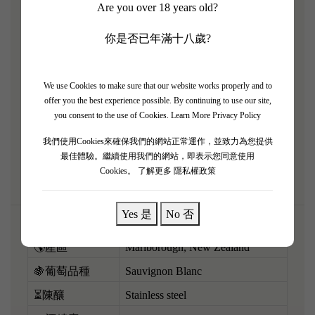
Are you over 18 years old?
Bay（雲霧之灣）絕對係無人不曉嘅世界級指標！
2024 年份新鮮出爐，果香極度澎湃、充滿爆發力。
你是否已年滿十八歲?
一開樽，極其濃郁嘅熱情果、西柚、青檸、番石榴同
陣陣清新嘅鮮草氣息直撲過嚟。入口酸度極之明亮清
We use Cookies to make sure that our website works properly and to
脆，果味純淨無雜質，尾韻帶有令人流口水嘅礦物
offer you the best experience possible. By continuing to use our site,
感，解渴度 100 分！呢支白酒絕對係香港夏天必備，
you consent to the use of Cookies.
Learn More Privacy Policy
雪到夠凍，配搭生蠔、泰式生蝦或者避風塘炒蟹，酸
我們使用Cookies來確保我們的網站正常運作，並致力為您提供
度完美提鮮解膩，爽到震！
最佳體驗。繼續使用我們的網站，即表示您同意使用
Cookies。
了解更多 隱私權政策
Yes 是
No 否
🌎產區
Marlborough, New Zealand
🍇葡萄品種
Sauvignon Blanc
⏳陳釀
Stainless steel