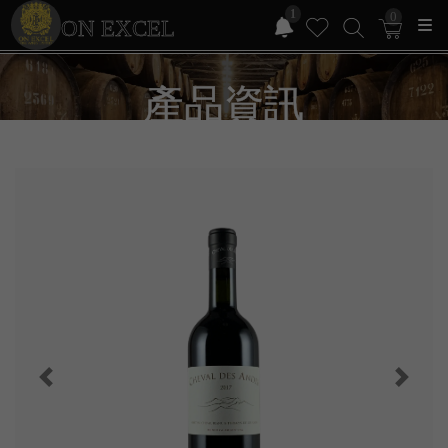
1
0
ON EXCEL
產品資訊