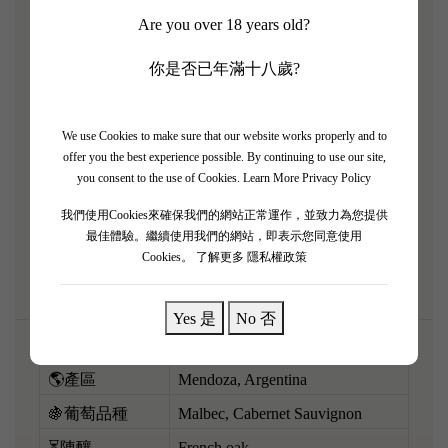
Are you over 18 years old?
馬）！2017 係一個非常經典且平衡嘅年份，完美融
合咗阿根廷 Malbec 嘅熱情果香同波爾多 Cabernet
你是否已年滿十八歲?
Sauvignon 嘅嚴謹骨架。酒液呈現深邃嘅紫紅色，爆
發出濃郁嘅黑布冧、藍莓果醬、黑朱古力、甘草同高
雅嘅雲呢拿橡木氣息。酒體飽滿，口感極之豐厚圓
We use Cookies to make sure that our website works properly and to
offer you the best experience possible. By continuing to use our site,
潤，單寧結實得嚟已經打磨得似天鵝絨咁滑，餘韻帶
you consent to the use of Cookies.
Learn More Privacy Policy
有迷人嘅香料感。呢支頂級佳釀陳年潛力極佳，而家
我們使用Cookies來確保我們的網站正常運作，並致力為您提供
飲建議醒酒一個鐘，配搭香草烤羊架或者慢煮牛肋
最佳體驗。繼續使用我們的網站，即表示您同意使用
肉，肉汁將酒香推向極致！
Cookies。
了解更多 隱私權政策
Yes 是
No 否
🌎產區
Mendoza, Argentina
🍇葡萄品種
Malbec, Cabernet Sauvignon
⏳陳釀
French oak