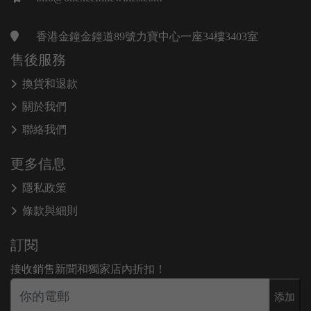
香港金鐘金鐘道89號力寶中心一座34樓3403室
售後服務
換貨和退款
關於我們
聯絡我們
更多信息
隱私政策
條款與細則
訂閱
接收銷售新聞和獨家店內折扣！
添加