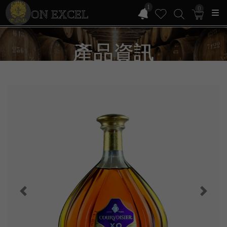
1
0
ON EXCEL
產品資訊