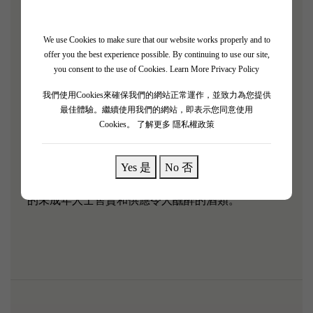
精緻的干邑，以點燃感官並給予慶祝的理由。 受到
創新、獨創性和優雅的啟發，正是我們的生活樂趣使
Courvoisier® 成為慶祝活動的核心。
We use Cookies to make sure that our website works properly and to
offer you the best experience possible. By continuing to use our site,
you consent to the use of Cookies.
Learn More Privacy Policy
這款干邑白蘭地在玻璃杯中呈現出明亮的黃玉，散發
出濃郁、濃郁的焦糖和太妃糖香氣。 香草、摩卡咖
我們使用Cookies來確保我們的網站正常運作，並致力為您提供
啡和榛子的口感稍縱即逝，帶來圓潤的紅糖餘味，點
最佳體驗。繼續使用我們的網站，即表示您同意使用
Cookies。
了解更多 隱私權政策
綴著丁香和橙皮。 這種簡單的小口在任何甜點桌上
都會受到歡迎。 由 11-25 年陳釀的干邑混合而成。
Yes 是
No 否
根據新法例禁止任何人在業務過程中，向18歲以下
的未成年人士售賣和供應令人醺醉的酒類。