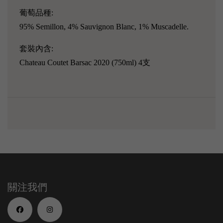
葡萄品種:
95% Semillon, 4% Sauvignon Blanc, 1% Muscadelle.
套裝內含:
Chateau Coutet Barsac 2020 (750ml) 4支
關注我們