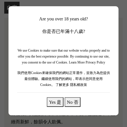
內容
Are you over 18 years old?
你是否已年滿十八歲?
【Chateau Coutet Barsac 2020 4支套裝】
Château Coutet位於 蘇玳地區的巴爾薩克產區。 1787
We use Cookies to make sure that our website works properly and to
年，即將就任美國總統的托馬斯·傑斐遜 (Thomas
offer you the best experience possible. By continuing to use our site,
Jefferson) 評價 古岱堡 (Château Coutet) 是巴薩克
you consent to the use of Cookies.
Learn More Privacy Policy
(Barsac) 最好的蘇玳葡萄酒。 「Coutet」一詞源自加
我們使用Cookies來確保我們的網站正常運作，並致力為您提供
斯科尼語，意為「刀」。這個詞完美地概括了該莊園
最佳體驗。繼續使用我們的網站，即表示您同意使用
葡萄酒的獨特風格：尖銳、活潑、清新。
Cookies。
了解更多 隱私權政策
Chateau Coutet Barsac 2020具有濃鬱的酒香，帶有乾
Yes 是
No 否
蜂蜜、藏紅花、蒲公英和淡淡的碎石香氣，集中且相
當複雜。典型的庫泰。口感非常平衡，酸度適中，緊
緻而新鮮，餘韻令人欽佩。