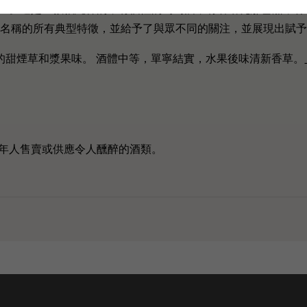
。這是一款很純粹的，有個性的葡萄酒，有著哈瓦那雪茄，甘草的複
lbot反映了產地名稱的所有典型特徵，並給予了與眾不同的關注，並展現出賦予Sai
0帶有一些雪茄盒的甜煙草和漿果味。 酒體中等，單寧結實，水果後味清新香草。
年人售賣或供應令人醺醉的酒類。