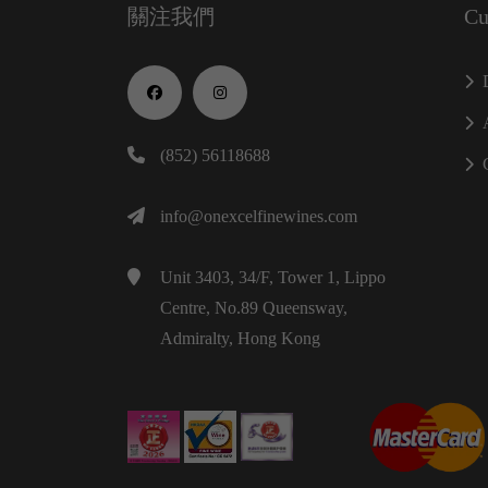
關注我們
Cu
(852) 56118688
info@onexcelfinewines.com
Unit 3403, 34/F, Tower 1, Lippo
Centre, No.89 Queensway,
Admiralty, Hong Kong