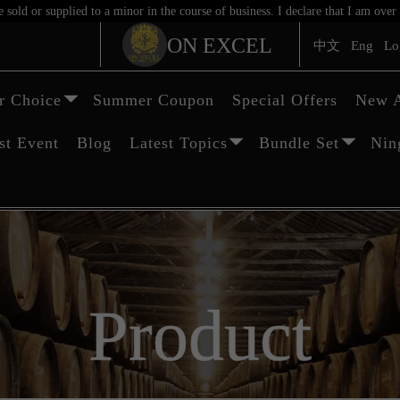
sold or supplied to a minor in the course of business. I declare that I am ov
ON EXCEL
中文
Eng
Lo
 Choice
Summer Coupon
Special Offers
New A
st Event
Blog
Latest Topics
Bundle Set
Nin
Product