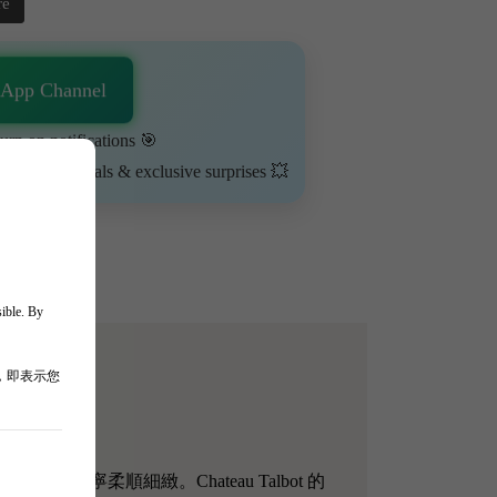
re
sApp Channel
urn on notifications 🎯
ime-limited deals & exclusive surprises 💥
sible. By
，即表示您
，丹寧柔順細緻。Chateau Talbot 的