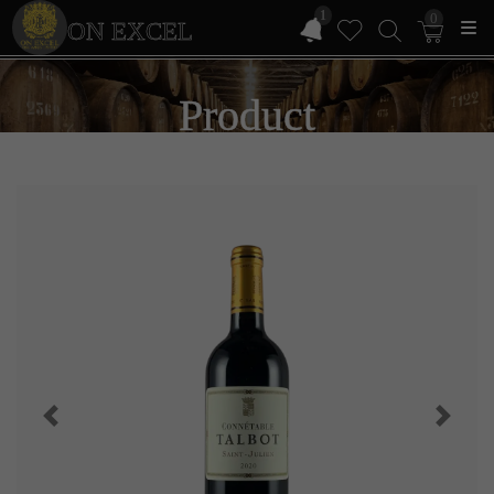
1
0
ON EXCEL
Product