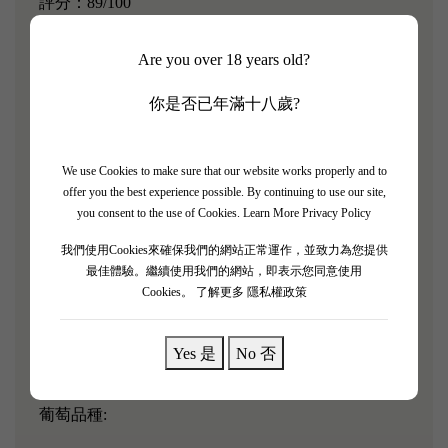
評分：89/100
眾所周知，四級酒莊Chateau Talbot 是陳年潛力的冠
Are you over 18 years old?
軍。但是，這個優點並不妨礙在年輕的時候就很美
好，圓潤易飲，丹寧柔順細緻。Chateau Talbot 的葡
你是否已年滿十八歲?
萄酒有著外向的性格，從來也不會封閉自己。這是一
款很純粹的，有個性的葡萄酒，有著哈瓦那雪茄，甘
We use Cookies to make sure that our website works properly and to
草的複雜香味，經典傳統。 作為Chateau Talbot 副牌
offer you the best experience possible. By continuing to use our site,
的Connetable de Talbot反映了產地名稱的所有典型特
you consent to the use of Cookies.
Learn More Privacy Policy
徵，並給予了與眾不同的關注，並展現出賦予Saint-
我們使用Cookies來確保我們的網站正常運作，並致力為您提供
Julien魅力的優雅。
最佳體驗。繼續使用我們的網站，即表示您同意使用
Cookies。
了解更多 隱私權政策
「
Connetable de Talbot 2020帶有一些雪茄盒的甜煙草
和漿果味。 酒體中等，單寧結實，水果後味清新香
Yes 是
No 否
草。
」- James Suckling
葡萄品種: