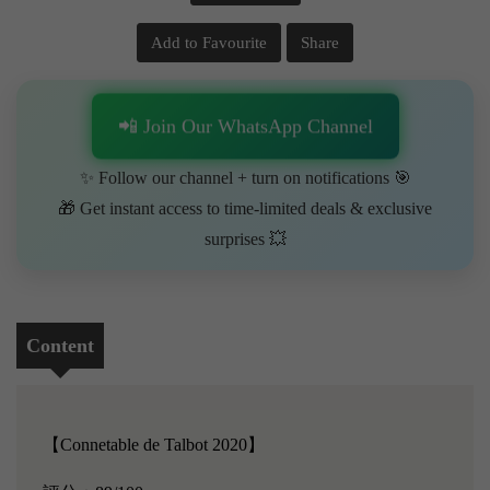
Add to Favourite
Share
📲 Join Our WhatsApp Channel
✨ Follow our channel + turn on notifications 🎯
🎁 Get instant access to time-limited deals & exclusive
surprises 💥
Content
【Connetable de Talbot 2020】