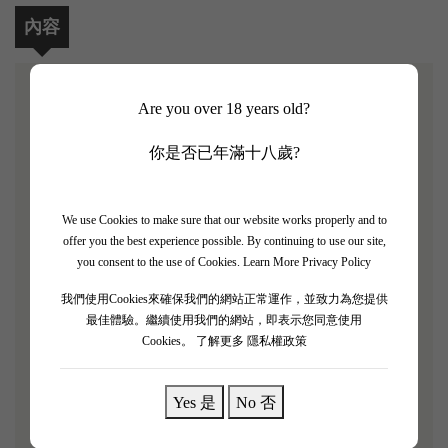
內容
Are you over 18 years old?
【Chateau Cantenac Brown 2013 3支套裝】
你是否已年滿十八歲?
Chateau Cantenac Brown位於波爾多左岸的Margaux產
區內，與一級名莊Margaux相鄰作伴。到了1885年的
酒莊評級中，被評為三級酒莊。到了19世紀末，
We use Cookies to make sure that our website works properly and to
offer you the best experience possible. By continuing to use our site,
Chateau Cantenac Brown已經成為波爾多名莊。
you consent to the use of Cookies.
Learn More Privacy Policy
「Chateau Cantenac Brown 2013初聞有一種落後的氣
我們使用Cookies來確保我們的網站正常運作，並致力為您提供
息，混合著紅色和黑色果實、雪松木和煙草的味道，
最佳體驗。繼續使用我們的網站，即表示您同意使用
Cookies。
了解更多 隱私權政策
而隨著時間的推移，一種迷人的糊狀香味漸漸出現；
酒體中等，萃取的量比同級酒較多一些。感覺肉質純
正，覆盆子、果實、橙皮和煙草的氣息在結構良好、
Yes 是
No 否
微妙的香料味的餘味當中不斷湧現。能表現出更多的