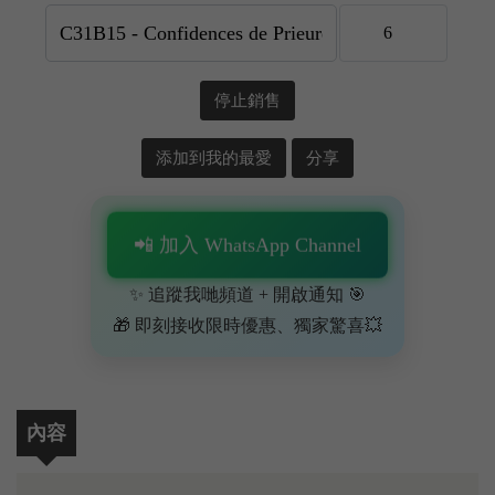
停止銷售
添加到我的最愛
分享
📲 加入 WhatsApp Channel
✨ 追蹤我哋頻道 + 開啟通知 🎯
🎁 即刻接收限時優惠、獨家驚喜💥
內容