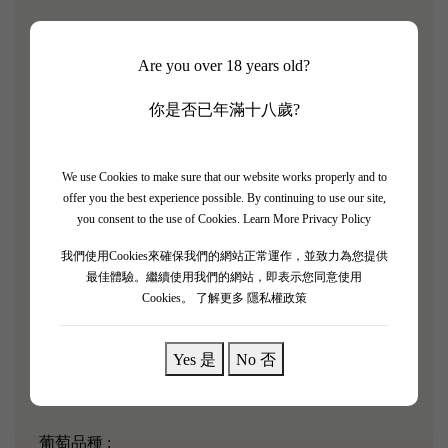
【Confidences de Prieure Lichine 2015】
Are you over 18 years old?
這是一款來自波爾多左岸名酒村Margaux 地區
你是否已年滿十八歲?
Cantenac 的 Chateau Prieure-Lichine 是少有的1855 年
四等列級酒莊，麗仙酒莊的副牌酒，其葡萄園在法國
大革命前是修道院的產業。當時Chateau Prieure-
We use Cookies to make sure that our website works properly and to
offer you the best experience possible. By continuing to use our site,
Lichine 釀造的紅酒就叫 La Prieure， 法語是修道院的
you consent to the use of Cookies.
Learn More Privacy Policy
意思。該酒款散發著香草、牛軋糖和櫻桃的香氣，夾
我們使用Cookies來確保我們的網站正常運作，並致力為您提供
有木頭和皮革的氣息，酒體飽滿，餘味悠長。
最佳體驗。繼續使用我們的網站，即表示您同意使用
Cookies。
了解更多 隱私權政策
「
Confidences de Prieure Lichine 2015
聞起來略帶泥土
味，下面是成熟的夏季漿果。口感非常光滑，成熟的
夏季漿果和充滿活力的明亮酸度，使餘味不斷。最好
Yes 是
No 否
從 2021 年開始。」 - James Suckling
葡萄品種 :