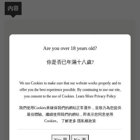
內容
【Chateau Croizet Bages 2015 3支套裝】
Are you over 18 years old?
James Suckling 評分: 92+/100
你是否已年滿十八歲?
Chateau Croizet-Bages 坐落於法國波爾多Medoc 四大
名村之一的 Pauillac，是法國五級酒莊。酒莊的葡萄
We use Cookies to make sure that our website works properly and to
園約佔28.5公頃並坐落於Bages plateau的一整片完整
offer you the best experience possible. By continuing to use our site,
且連續的園地上。園內的土壤為由礫石、石灰岩和砂
you consent to the use of Cookies.
Learn More Privacy Policy
礫土組成，複雜多樣的土質和深厚的土層為Chateau
我們使用Cookies來確保我們的網站正常運作，並致力為您提供
Croizet-Bages 出產優質的紅酒提供了優異的水土條
最佳體驗。繼續使用我們的網站，即表示您同意使用
件。 Chateau Croizet Bages 總是能展現當Pauillac 的地
Cookies。
了解更多 隱私權政策
水土特性，擁有美妙的果味，適中的酒體，緊實而精
緻，單寧富有嚼勁，餘味清新。