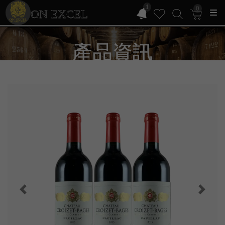
1
0
ON EXCEL
產品資訊