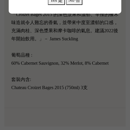
Yes 是
No 否
「Croizet Bages 2015 的深色漿果和濃郁、辛辣的橡木
味造就令人難忘的香氣，並帶來中度至濃郁的口感，
充滿肉桂、深色漿果和摩卡咖啡的氣息。建議2022後
年開始飲用。」－ James Suckling
葡萄品種 :
60% Cabernet Sauvignon, 32% Merlot, 8% Cabernet
套裝內含:
Chateau Croizet Bages 2015 (750ml) 3支