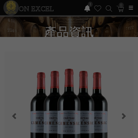
1
0
ON EXCEL
產品資訊