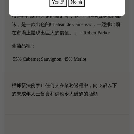
Yes 是
No 否
無遺，非常和諧，展現出出色的骨氣和強度，在口中
積聚時能保持充足的新鮮度，並具有礦物質驅動的餘
味，是一款出色的Chateau de Camensac，一經推出將
在市場上體現出巨大的價值。」－Robert Parker
葡萄品種：
55% Cabernet Sauvignon, 45% Merlot
根據新法例禁止任何人在業務過程中，向18歲以下
的未成年人士售賣和供應令人醺醉的酒類