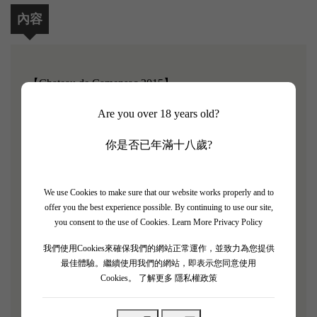
內容
【Chateau de Camensac 2015】
Are you over 18 years old?
James Suckling 評分: 93/100
你是否已年滿十八歲?
Chateau de Camensac 是1855的分級制度的五級酒莊。
Camensac有一個luminious石榴石色的長袍。我們首先
聞到結晶的柑橘類水果，微妙的木材和香草的味道。
We use Cookies to make sure that our website works properly and to
然後吸入紅色水果，放出漩渦後產生的令人驚訝的石
offer you the best experience possible. By continuing to use our site,
you consent to the use of Cookies.
Learn More Privacy Policy
氣味和辛辣胡椒。攻擊很明顯，這種酒的平衡性很
強。口感柔滑而結實，體積寬廣柔順。最後，黑櫻桃
我們使用Cookies來確保我們的網站正常運作，並致力為您提供
的令人愉悅的口感持久。
最佳體驗。繼續使用我們的網站，即表示您同意使用
Cookies。
了解更多 隱私權政策
「一種錠劑般的純度，黑莓、荊芥和淡淡的花香隨著
時間的推移而散發出來。葡萄酒的品質在口感上顯露