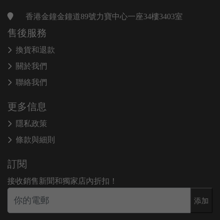
香港金鐘金鐘道89號力寶中心一座34樓3403室
售後服務
換貨和退款
關於我們
聯絡我們
更多信息
隱私政策
條款與細則
訂閱
接收銷售新聞和獨家店內折扣！
添加