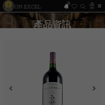
1
0
ON EXCEL
產品資訊