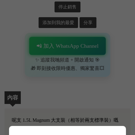
停止銷售
添加到我的最愛
分享
📲 加入 WhatsApp Channel
✨ 追蹤我哋頻道 + 開啟通知 🎯
🎁 即刻接收限時優惠、獨家驚喜💥
內容
呢支 1.5L Magnum 大支裝（相等於兩支標準裝）嘅
2018 年力士金副牌絕對係派對請客嘅霸氣首選！