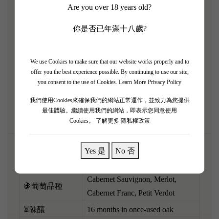
2018 係波爾多熟到爆燈嘅大年份，果味極度豐滿。
Are you over 18 years old?
大支裝令到酒液陳年速度減慢，完美鎖住咗最強大嘅
你是否已年滿十八歲?
爆發力！酒色深邃，濃郁嘅黑車厘子果醬、黑布冧，
同埋力士金標誌性嘅濃厚雲呢拿同烤橡木氣息極之澎
湃。口感極度油潤，單寧海量但打磨得似絲絨咁滑。
We use Cookies to make sure that our website works properly and to
呢支巨無霸充滿現代感同陽剛氣息，配搭鐵板黑椒和
offer you the best experience possible. By continuing to use our site,
you consent to the use of Cookies.
Learn More Privacy Policy
牛或者炭燒羊架，霸氣嘅肉香同酒香互相衝擊，大排
筵席極具体面！
我們使用Cookies來確保我們的網站正常運作，並致力為您提供
最佳體驗。繼續使用我們的網站，即表示您同意使用
Cookies。
了解更多 隱私權政策
Yes 是
No 否
🌎產區
Bordeaux, France
Cabernet Sauvignon, Merlot,
🍇葡萄品種
Cabernet Franc, Petit Verdot
⏳陳釀
16 months in once-used oak