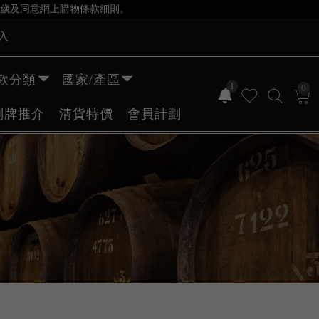
歲及同意網上購物條款細則。
入
款分類
國家/產區
1
0
副牌推介
清貨特價
會員計劃