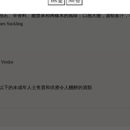
Yes 是
No 否
 2016散發出溫暖的熱石、辛香料、脆漿果和烤橡木的風味；口感大膽，
uckling
 Verdot
歲以下的未成年人士售賣和供應令人醺醉的酒類