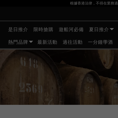
根據香港法律，不得在業務過
是日推介
限時搶購
遊船河必備
夏日推介
熱門品牌
最新活動
過往活動
一分鐘學酒