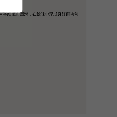
濃郁多汁，單寧細膩而圓滑，在餘味中形成良好而均勻