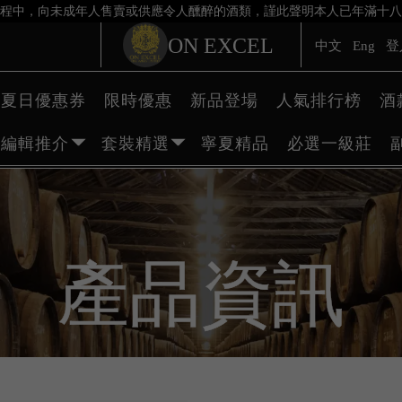
程中，向未成年人售賣或供應令人醺醉的酒類，謹此聲明本人已年滿十八
ON EXCEL
中文
Eng
登
夏日優惠券
限時優惠
新品登場
人氣排行榜
酒
編輯推介
套裝精選
寧夏精品
必選一級莊
產品資訊