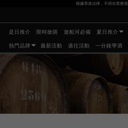
根據香港法律，不得在業務過
是日推介
限時搶購
遊船河必備
夏日推介
熱門品牌
最新活動
過往活動
一分鐘學酒