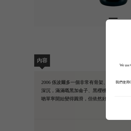
內容
We use C
2006 係波爾多一個非常有骨架、結構嚴謹嘅大年
我們使用
深沉，滿滿嘅黑加侖子、黑櫻桃、雪茄盒、
啲單寧開始變得圓滑，但依然好有層次同爆