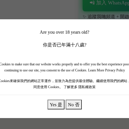
📲 加入 WhatsApp
✨ 追蹤我哋頻道 + 開啟
🎁 即刻接收限時優惠
Are you over 18 years old?
你是否已年滿十八歲?
ookies to make sure that our website works properly and to offer you the best experience pos
continuing to use our site, you consent to the use of Cookies.
Learn More Privacy Policy
份！呢支小拉菲（Carruades de Lafite）完美展現出波亞克
Cookies來確保我們的網站正常運作，並致力為您提供最佳體驗。繼續使用我們的網站
同意使用 Cookies。
了解更多 隱私權政策
烤橡木同拉菲標誌性嘅鉛筆芯礦物味。酒體非常飽滿，單寧紮實
發力。呢支極具陽剛氣息嘅名莊佳釀，配搭炭烤厚切牛扒或者黑
Yes 是
No 否