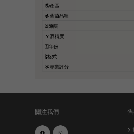
🌎產區
🍇葡萄品種
⏳陳釀
🍷酒精度
🗓️年份
🍾格式
💯專業評分
關注我們
售