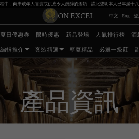
程中，向未成年人售賣或供應令人醺醉的酒類，謹此聲明本人已年滿十八
ON EXCEL
中文
Eng
登
夏日優惠券
限時優惠
新品登場
人氣排行榜
酒
編輯推介
套裝精選
寧夏精品
必選一級莊
產品資訊