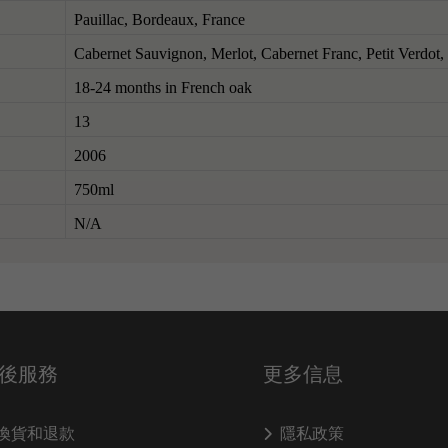
Pauillac, Bordeaux, France
Cabernet Sauvignon, Merlot, Cabernet Franc, Petit Verdot
18-24 months in French oak
13
2006
750ml
N/A
後服務
更多信息
換貨和退款
隱私政策