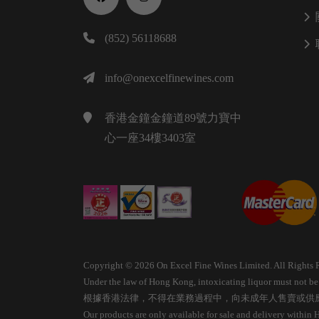
(852) 56118688
info@onexcelfinewines.com
香港金鐘金鐘道89號力寶中
心一座34樓3403室
Copyright © 2026 On Excel Fine Wines Limited. All Rights 
Under the law of Hong Kong, intoxicating liquor must not be s
根據香港法律，不得在業務過程中，向未成年人售賣或供
Our products are only available for sale and delivery within