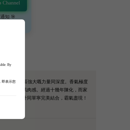
 Channel
通知 🎯
、獨家驚喜💥
sible. By
（Pauillac）產區強大嘅力量同深度。香氣極度
，即表示您
有力，充滿肌肉感。經過十幾年陳化，而家
椒羊架，肉汁同單寧完美結合，霸氣盡現！