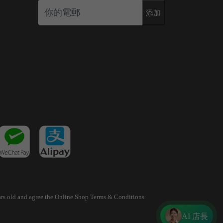
添加
years old and agree the Online Shop Terms & Conditions.
AI 店長