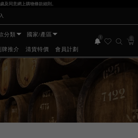
歲及同意網上購物條款細則。
入
款分類
國家/產區
1
0
副牌推介
清貨特價
會員計劃