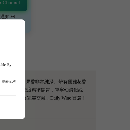
 Channel
通知 🎯
、獨家驚喜💥
sible. By
當年嘅霜凍，釀出果香非常純淨、帶有優雅花香
，即表示您
充滿活力，酸度精準開胃，單寧幼滑似絲
肉香完美交融，Daily Wine 首選！