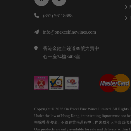
(852) 56118688
info@onexcelfinewines.com
香港金鐘金鐘道89號力寶中
心一座34樓3403室
Copyright © 2026 On Excel Fine Wines Limited. All Rights 
Under the law of Hong Kong, intoxicating liquor must not be s
根據香港法律，不得在業務過程中，向未成年人售賣或供
Our products are only available for sale and delivery within