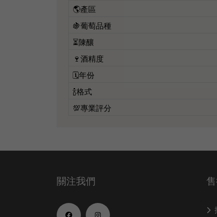
🌎產區
🍇葡萄品種
⏳陳釀
🍷酒精度
🗓️年份
🍾格式
💯專業評分
關注我們
售