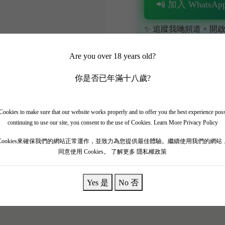
📲 加入 WhatsApp
✨ 追蹤我哋頻道 + 開啟
🎁 即刻接收限時優惠
Are you over 18 years old?
你是否已年滿十八歲?
ookies to make sure that our website works properly and to offer you the best experience pos
continuing to use our site, you consent to the use of Cookies.
Learn More Privacy Policy
美莊（Cantemerle）完美捕捉咗呢份迷人嘅氣質！酒莊避開咗
Cookies來確保我們的網站正常運作，並致力為您提供最佳體驗。繼續使用我們的網站
同意使用 Cookies。
了解更多 隱私權政策
車厘子、紫羅蘭同淡淡嘅雪松木香氣非常討好。酒體適中，入口
家飲已經非常舒服。配搭玫瑰豉油雞、燒鴨或者香煎三文魚，果香同
Yes 是
No 否