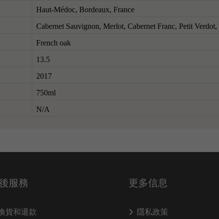
Haut-Médoc, Bordeaux, France
Cabernet Sauvignon, Merlot, Cabernet Franc, Petit Verdot
French oak
13.5
2017
750ml
N/A
後服務
更多信息
換貨和退款
隱私政策