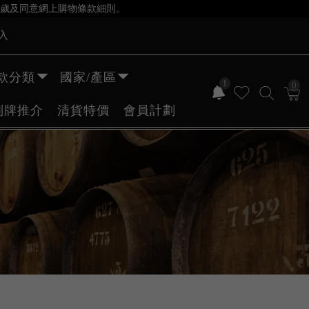
歲及同意網上購物條款細則。
入
款分類
國家/產區
1
0
副牌推介
清貨特價
會員計劃