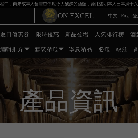
程中，向未成年人售賣或供應令人醺醉的酒類，謹此聲明本人已年滿十八
ON EXCEL
中文
Eng
登
夏日優惠券
限時優惠
新品登場
人氣排行榜
酒
編輯推介
套裝精選
寧夏精品
必選一級莊
產品資訊