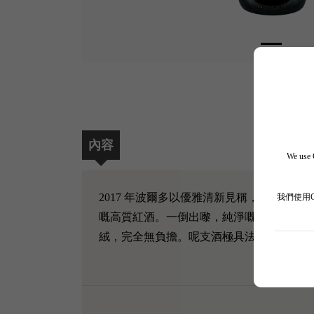
內容
We use C
2017 年波爾多以優雅清新見稱，呢支佳得
我們使用
嘅高質紅酒。一倒出嚟，純淨嘅紅桑子、黑
絨，完全無負擔。呢支酒極具法式高雅氣質，而