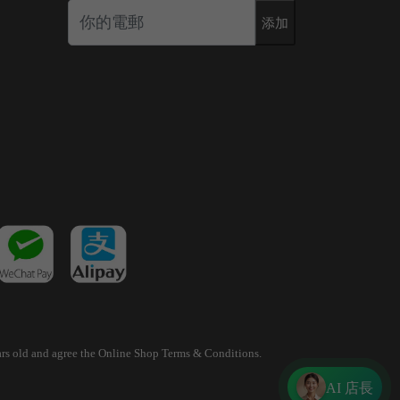
添加
years old and agree the Online Shop Terms & Conditions.
AI 店長