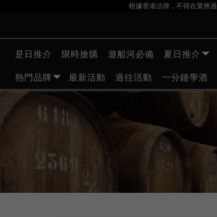
根據香港法律，不得在業務過
是日推介
限時搶購
遊船河必備
夏日推介
熱門品牌
最新活動
過往活動
一分鐘學酒