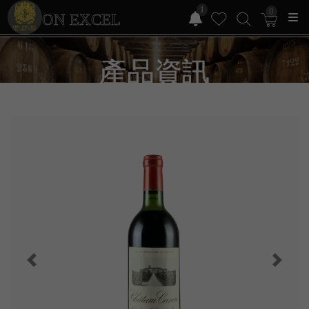
1
0
ON EXCEL
產品資訊