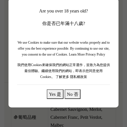
絕對係拍賣會級別嘅歷史珍藏品。經過四十幾年陳
Are you over 18 years old?
化，呢支酒已經進入咗老酒嘅最高境界。香氣極之複
雜深邃，滿滿嘅黑松露、高級皮革、雪茄盒、風乾無
你是否已年滿十八歲?
花果同濕泥土氣息。酒體雖然經過歲月洗禮變得中
等，但入口嗰種如水般柔滑無縫嘅質感，同埋已經百
We use Cookies to make sure that our website works properly and to
分百融化嘅單寧，帶嚟無可比擬嘅優雅感。餘韻悠
offer you the best experience possible. By continuing to use our site,
長，充滿歷史嘅沉澱。大時大節開嚟配搭頂級花膠鮑
you consent to the use of Cookies.
Learn More Privacy Policy
魚或者高級松露菜式，品味人生至高境界！
我們使用Cookies來確保我們的網站正常運作，並致力為您提供
最佳體驗。繼續使用我們的網站，即表示您同意使用
Cookies。
了解更多 隱私權政策
Yes 是
No 否
🌎產區
Saint-Émilion, Bordeaux, France
Cabernet Sauvignon, Merlot,
🍇葡萄品種
Cabernet Franc, Petit Verdot,
Malbec