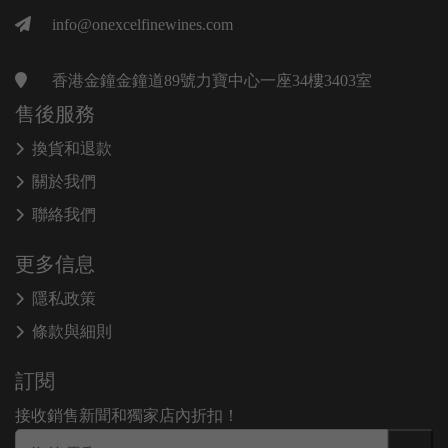
info@onexcelfinewines.com
香港金鐘金鐘道89號力寶中心一座34樓3403室
售後服務
換貨和退款
關於我們
聯絡我們
更多信息
隱私政策
條款與細則
訂閱
接收銷售新聞和獨家店內折扣！