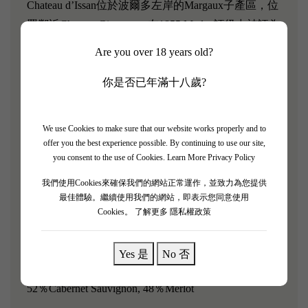
Chateau d’Issan位於波爾多左岸的Margaux子產區，位
置鄰近Chateau Giscours。在1855 Medoc評級中被評為
三級酒莊。酒莊於1945年被Cruse家族購下。Chateau
Are you over 18 years old?
d’issan出產的紅酒花香感濃郁，而且Cabernet
Sauvignon令酒色更深，酒體較其他Margaux酒更為豐
你是否已年滿十八歲?
厚，果香天優美，體現出典型且濃厚的Margaux子產
區的風格。Blason D'Issan 身為Chateau d’issan 的副牌
We use Cookies to make sure that our website works properly and to
酒，表現也很出色。
offer you the best experience possible. By continuing to use our site,
you consent to the use of Cookies.
Learn More Privacy Policy
很多李子和桃子的味道，但它仍然清新生動。中等至
我們使用Cookies來確保我們的網站正常運作，並致力為您提供
飽滿的酒體，單寧成熟而圓潤，帶有鹹味。由 60%
最佳體驗。繼續使用我們的網站，即表示您同意使用
赤霞珠和 40% 梅洛混合而成。已經很好吃了，但請
Cookies。
了解更多 隱私權政策
耐心等待兩三年。 2021年以後試試。- James Suckling
Yes 是
No 否
葡萄品種：
52％Cabernet Sauvignon, 48％Merlot