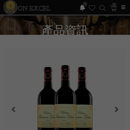
1
0
ON EXCEL
產品資訊