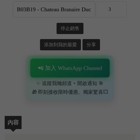
停止銷售
添加到我的最愛
分享
📲 加入 WhatsApp Channel
✨ 追蹤我哋頻道 + 開啟通知 🎯
🎁 即刻接收限時優惠、獨家驚喜💥
內容