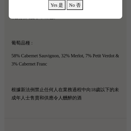
圓潤的葡萄酒，隨後展現出良好的肉質。這種風格提
Yes 是
No 否
供了特別優雅的單寧的所有細膩度和密度。口感上香
氣的持久度非常出色。
葡萄品種 :
58% Cabernet Sauvignon, 32% Merlot, 7% Petit Verdot &
3% Cabernet Franc
根據新法例禁止任何人在業務過程中向18歲以下的未
成年人士售賣和供應令人醺醉的酒