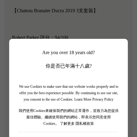
【
Chateau Branaire Ducru 2019 3支套裝
】
Robert Parker 評分：94/100
Are you over 18 years old?
周伯通酒莊是國泰航空的頭等艙用酒，其中文名字來
你是否已年滿十八歲?
自2006年一次航空公司舉辦的中文命名比賽，是歷史
悠久的酒莊。其座落於medoc 的Saint Julien 產區，佔
We use Cookies to make sure that our website works properly and to
地50公頃。在每年新釀葡萄時會使用75%新橡木桶，
offer you the best experience possible. By continuing to use our site,
這在非一級酒莊中是非常少見的，正是有著不亞於一
you consent to the use of Cookies.
Learn More Privacy Policy
等莊的工藝與管理，所以很多周伯通出產的紅酒質量
我們使用Cookies來確保我們的網站正常運作，並致力為您提供
往往會有越級的表現。
最佳體驗。繼續使用我們的網站，即表示您同意使用
Cookies。
了解更多 隱私權政策
2019 年份的 Château Branaire-Ducru 是一款入口非常