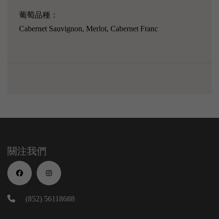
葡萄品種：
Cabernet Sauvignon, Merlot, Cabernet Franc
關注我們
(852) 56118688