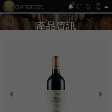
1
0
ON EXCEL
產品資訊