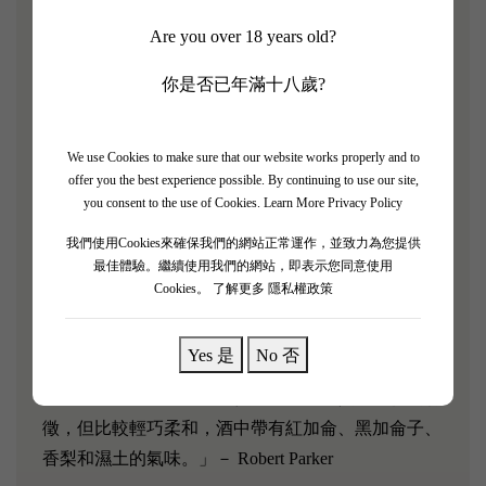
Chateau Bahans Haut Brion 是一款來自法國波爾多產
Are you over 18 years old?
區的紅葡萄酒，是Medoc一級名莊Chateau Haut Brion
你是否已年滿十八歲?
奧比安的副牌酒。2007年，為了紀念帝龍家族於1935
年收購奧比安莊園，這款副牌酒被重命名為Le
Clarence de Haut-Brion紅葡萄酒。該酒口感豐富，帶
We use Cookies to make sure that our website works properly and to
offer you the best experience possible. By continuing to use our site,
有層層香料、雪茄和黑莓的風味，風格濃郁，擁有極
you consent to the use of Cookies.
Learn More Privacy Policy
佳的陳年潛力。Chateau Haut Brion是一座極具傳奇色
我們使用Cookies來確保我們的網站正常運作，並致力為您提供
彩的酒莊：它是波爾多61個列級名莊中唯一一個不在
最佳體驗。繼續使用我們的網站，即表示您同意使用
Medoc的酒莊，也是波爾多唯一一個以紅、白葡萄酒
Cookies。
了解更多 隱私權政策
雙棲的波爾多頂級酒莊。另外，它雖然是波爾多五大
名莊中規模最小的酒莊，但卻最早成名。
Yes 是
No 否
「Bahans Haut Brion 2004 與 Haut Brion 共享相似的特
徵，但比較輕巧柔和，酒中帶有紅加侖、黑加侖子、
香梨和濕土的氣味。」－ Robert Parker