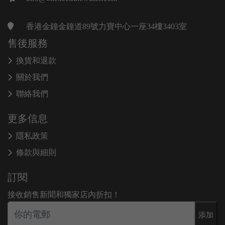
香港金鐘金鐘道89號力寶中心一座34樓3403室
售後服務
換貨和退款
關於我們
聯絡我們
更多信息
隱私政策
條款與細則
訂閱
接收銷售新聞和獨家店內折扣！
添加