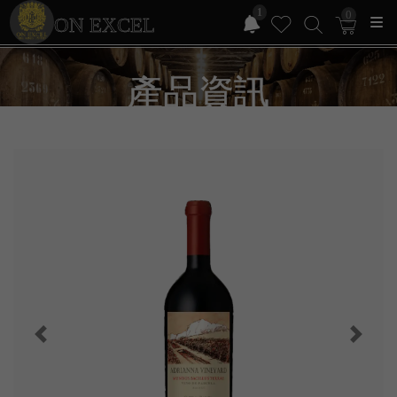
1
0
ON EXCEL
產品資訊