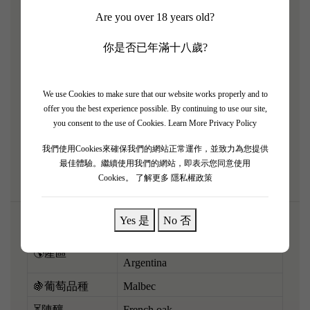
Are you over 18 years old?
「Mundus Bacillus Terrae」係阿根廷 Malbec 嘅天花
板，攞過 100 分滿分殊榮！葡萄種喺 Gualtallary 海拔
你是否已年滿十八歲?
接近 1,400 米嘅石灰岩土壤，釀出嚟嘅酒帶有難以置
信嘅極高礦物感。黑車厘子、紫羅蘭、碎石同香料味
極度複雜。口感深邃濃縮，單寧充滿張力，結構宏大
We use Cookies to make sure that our website works properly and to
offer you the best experience possible. By continuing to use our site,
得嚟又保持住神級嘅優雅，完全無一般南美酒嘅厚重
you consent to the use of Cookies.
Learn More Privacy Policy
感。配搭炭烤頂級和牛或者黑椒炒蟹，絕對係世紀級
我們使用Cookies來確保我們的網站正常運作，並致力為您提供
享受！
最佳體驗。繼續使用我們的網站，即表示您同意使用
Cookies。
了解更多 隱私權政策
Yes 是
No 否
Gualtallary, Uco Valley, Mendoza,
🌎產區
Argentina
🍇葡萄品種
Malbec
⏳陳釀
French oak