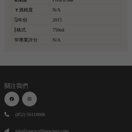
🍷酒精度
N/A
🗓️年份
2015
🍾格式
750ml
💯專業評分
N/A
關注我們
(852) 56118688
info@onexcelfinewines.com