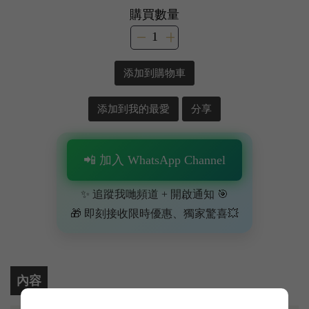
購買數量
添加到購物車
添加到我的最愛
分享
📲 加入 WhatsApp Channel
✨ 追蹤我哋頻道 + 開啟通知 🎯
🎁 即刻接收限時優惠、獨家驚喜💥
內容