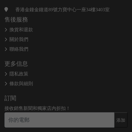
香港金鐘金鐘道89號力寶中心一座34樓3403室
售後服務
換貨和退款
關於我們
聯絡我們
更多信息
隱私政策
條款與細則
訂閱
接收銷售新聞和獨家店內折扣！
添加