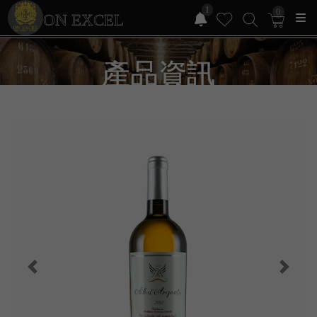
1
0
ON EXCEL
產品資訊