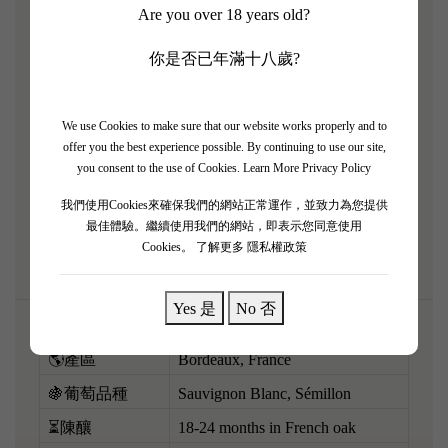
Are you over 18 years old?
木桐莊（Mouton）出產嘅限量白酒「銀翼」（Aile
你是否已年滿十八歲?
d'Argent）絕對係波爾多白酒界嘅天花板！2017 年係
波爾多白酒嘅頂級靚年。一開樽，熱情果、白蜜桃、
檸檬皮同少少雲呢拿橡木香氣簡直係撲鼻而來。飲落
We use Cookies to make sure that our website works properly and to
口感極度豐厚圓潤，帶有奶油般嘅順滑感，但同時有
offer you the best experience possible. By continuing to use our site,
you consent to the use of Cookies.
Learn More Privacy Policy
清脆嘅酸度頂住，完全唔會覺得漏。複雜度極高，餘
韻悠長。用嚟配搭高級海鮮，例如花雕蛋白蒸蟹鉗或
我們使用Cookies來確保我們的網站正常運作，並致力為您提供
最佳體驗。繼續使用我們的網站，即表示您同意使用
者龍蝦，真係無得頂！
Cookies。
了解更多 隱私權政策
Yes 是
No 否
🌎產區
Bordeaux, France
🍇葡萄品種
Sauvignon Blanc, Sémillon
⏳陳釀
18-24 months in French oak