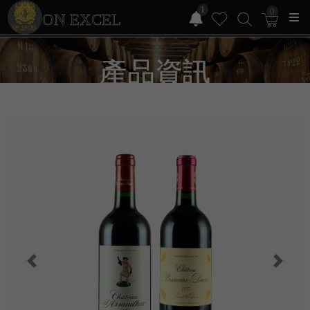
1
0
ON EXCEL
產品資訊