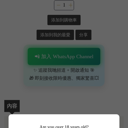
添加到購物車
添加到我的最愛
分享
📲 加入 WhatsApp Channel
✨ 追蹤我哋頻道 + 開啟通知 🎯
🎁 即刻接收限時優惠、獨家驚喜💥
內容
Are you over 18 years old?
呢支6公升Imperial皇室大瓶裝（相等於8支標準裝）