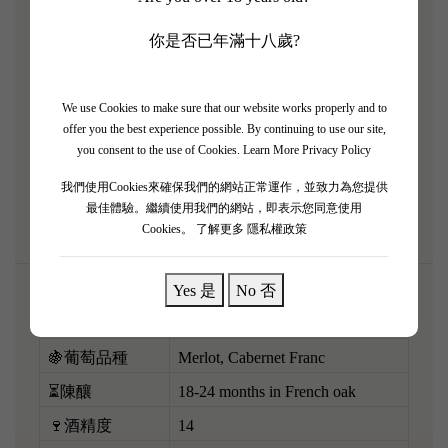
嘅2001年金鐘真係無敵罕有，拍賣會級數珍藏品！
你是否已年滿十八歲?
2001年金鐘本身已經被評為極度優雅、平衡感滿分靚
年。大支到咁，酒液陳年速度慢到好似停止咗，飲落
比普通750ml裝後生新鮮好多！香氣充滿黑李子、雪
We use Cookies to make sure that our website works properly and to
offer you the best experience possible. By continuing to use our site,
松同煙草味。買得呢支酒，唔單止係飲酒，而係為咗
you consent to the use of Cookies.
Learn More Privacy Policy
慶祝人生重大時刻、大壽或公司週年紀念嘅主角！鎮
我們使用Cookies來確保我們的網站正常運作，並致力為您提供
窖之寶！
最佳體驗。繼續使用我們的網站，即表示您同意使用
Cookies。
了解更多 隱私權政策
Yes 是
No 否
🌎產區
Saint-Émilion, Bordeaux, France
🍇葡萄品種
Merlot, Cabernet Franc
⏳陳釀
18-24 months in French oak
🍷酒精度
14