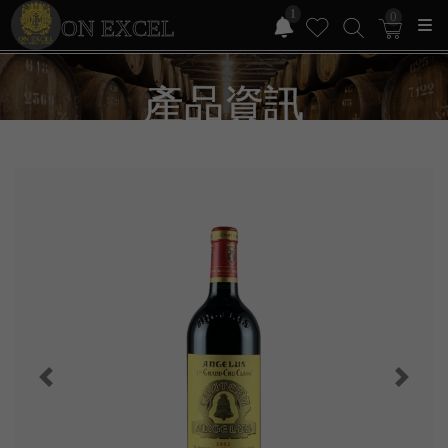
1
0
ON EXCEL
產品資訊