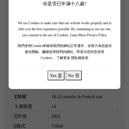
你是否已年滿十八歲?
熟，一開即飲好舒服。香氣演化得好靚，有風乾車厘
子、泥土、香草同甜煙草氣息。酒體中等，飲落非常
柔順，單寧已經完全融化，尾韻帶鮮味同甘甜。勝在
We use Cookies to make sure that our website works properly and to
offer you the best experience possible. By continuing to use our site,
夠晒優雅細膩，經典聖埃美隆風味出晒嚟。鍾意飲熟
you consent to the use of Cookies.
Learn More Privacy Policy
成波爾多老酒嘅朋友，呢支一定啱口味！
我們使用Cookies來確保我們的網站正常運作，並致力為您提供
最佳體驗。繼續使用我們的網站，即表示您同意使用
Cookies。
了解更多 隱私權政策
Yes 是
No 否
🌎產區
Saint-Émilion, Bordeaux, France
🍇葡萄品種
Merlot, Cabernet Franc
⏳陳釀
18-24 months in French oak
🍷酒精度
14
🗓️年份
2002
🍾格式
750ml