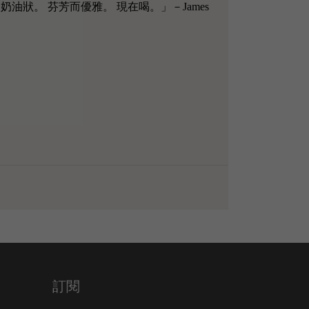
狀。 芬芳而優雅。 現在喝。」－James
訂閱