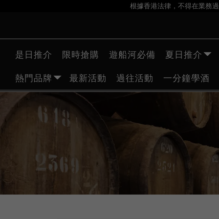
根據香港法律，不得在業務過
是日推介
限時搶購
遊船河必備
夏日推介
熱門品牌
最新活動
過往活動
一分鐘學酒