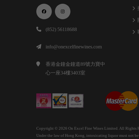
(852) 56118688
info@onexcelfinewines.com
香港金鐘金鐘道89號力寶中
心一座34樓3403室
Copyright © 2026 On Excel Fine Wines Limited. All Rights 
Under the law of Hong Kong, intoxicating liquor must not be s