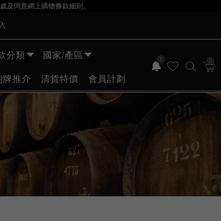
歲及同意網上購物條款細則。
入
款分類
國家/產區
1
0
副牌推介
清貨特價
會員計劃