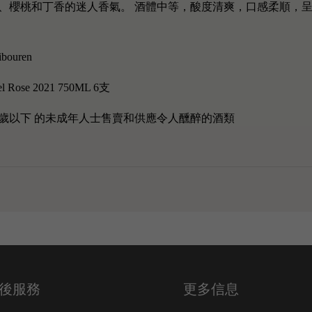
櫻桃和丁香的迷人香氣。 酒體中等，酸度清爽，口感柔順，呈奶油
ibouren
el Rose 2021 750ML 6支
歲以下 的未成年人士售賣和供應令人醺醉的酒類
後服務
更多信息