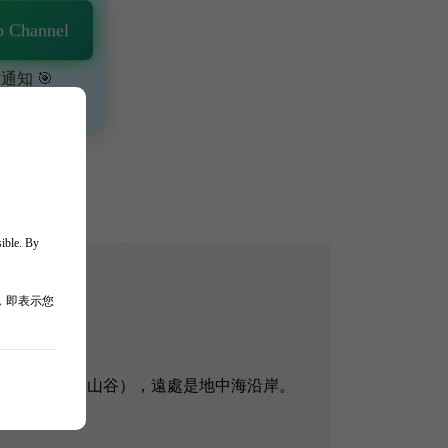
 Channel
通知 🎯
、獨家驚喜💥
sible. By
，即表示您
Esclans（埃斯克蘭山谷），遠處是地中海沿岸。