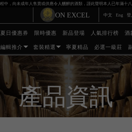
程中，向未成年人售賣或供應令人醺醉的酒類，謹此聲明本人已年滿十八
ON EXCEL
中文
Eng
登
夏日優惠券
限時優惠
新品登場
人氣排行榜
酒
編輯推介
套裝精選
寧夏精品
必選一級莊
產品資訊