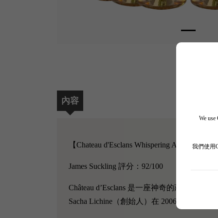
內容
We use C
【Chateau d'Esclans Whispering Angel Ros
我們使用
James Suckling 評分：92/100
Château d’Esclans 是一座神奇的莊
Sacha Lichine（創始人）在 2006