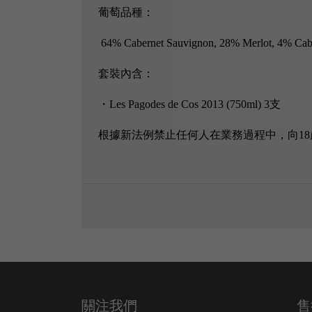
葡萄品種：
64% Cabernet Sauvignon, 28% Merlot, 4% Caber
套裝內含：
・Les Pagodes de Cos 2013 (750ml) 3支
根據新法例禁止任何人在業務過程中，向18
關注我們
售