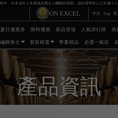
程中，向未成年人售賣或供應令人醺醉的酒類，謹此聲明本人已年滿十八
ON EXCEL
中文
Eng
登
夏日優惠券
限時優惠
新品登場
人氣排行榜
酒
編輯推介
套裝精選
寧夏精品
必選一級莊
產品資訊