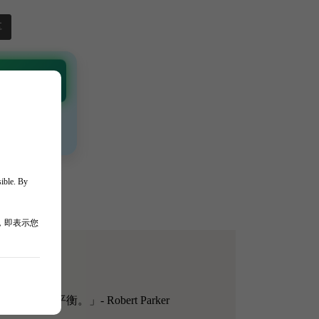
享
 Channel
通知 🎯
、獨家驚喜💥
sible. By
，即表示您
完美平衡。」- Robert Parker