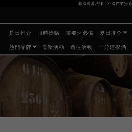
根據香港法律，不得在業務過
是日推介
限時搶購
遊船河必備
夏日推介
熱門品牌
最新活動
過往活動
一分鐘學酒