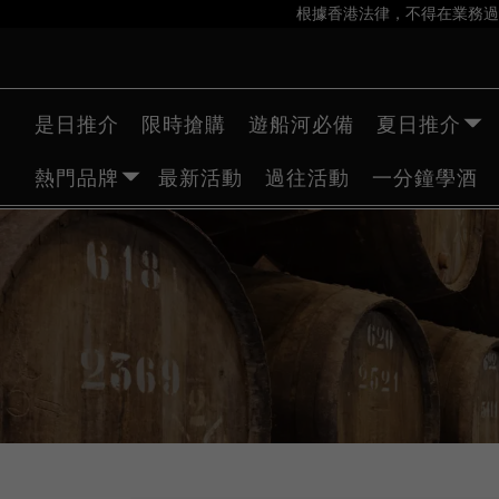
根據香港法律，不得在業務過
是日推介
限時搶購
遊船河必備
夏日推介
熱門品牌
最新活動
過往活動
一分鐘學酒