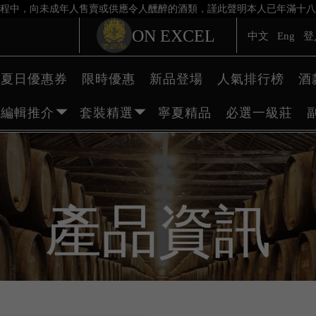
程中，向未成年人售賣或供應令人醺醉的酒類，謹此聲明本人已年滿十八
ON EXCEL
中文
Eng
登
夏日優惠券
限時優惠
新品登場
人氣排行榜
酒
編輯推介
套裝精選
寧夏精品
必選一級莊
產品資訊