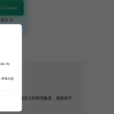
 Channel
通知 🎯
、獨家驚喜💥
sible. By
，即表示您
季漿果和充滿活力的明亮酸度，使餘味不