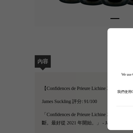
內容
We use C
【
Confidences de Prieure Lichine 2015 5支套
我們使用
James Suckling 評分: 91/100
「
Confidences de Prieure Lichine 2015
聞起來
斷。最好從 2021 年開始。」 - James Sucklin