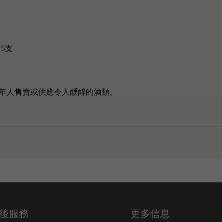
) 5支
年人售賣或供應令人醺醉的酒類。
後服務
更多信息