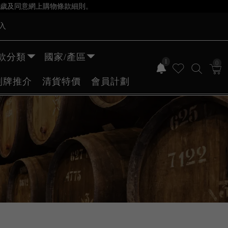
歲及同意網上購物條款細則。
入
款分類
國家/產區
1
0
副牌推介
清貨特價
會員計劃