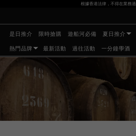
根據香港法律，不得在業務過
是日推介
限時搶購
遊船河必備
夏日推介
熱門品牌
最新活動
過往活動
一分鐘學酒