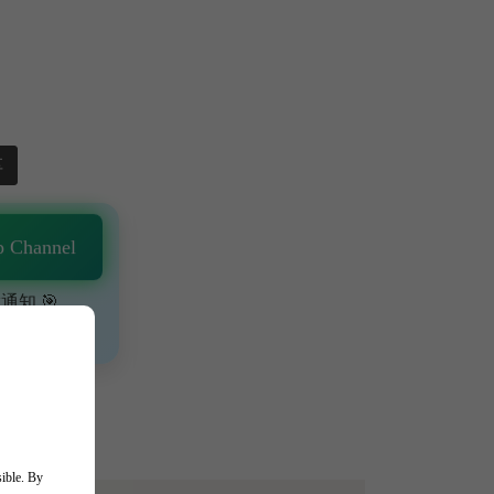
享
 Channel
通知 🎯
、獨家驚喜💥
sible. By