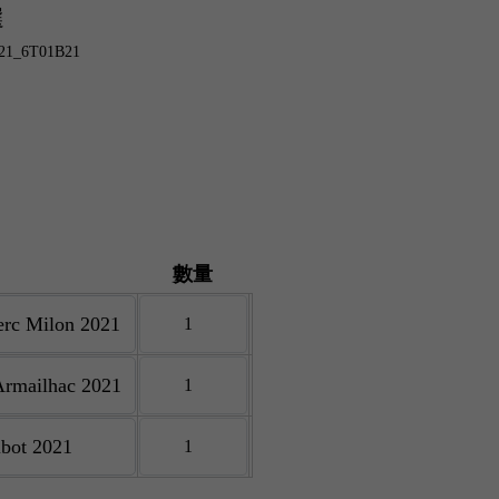
選
1_6T01B21
數量