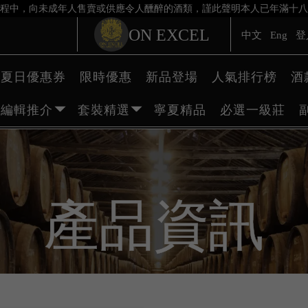
程中，向未成年人售賣或供應令人醺醉的酒類，謹此聲明本人已年滿十八
ON EXCEL
中文
Eng
登
夏日優惠券
限時優惠
新品登場
人氣排行榜
酒
編輯推介
套裝精選
寧夏精品
必選一級莊
產品資訊