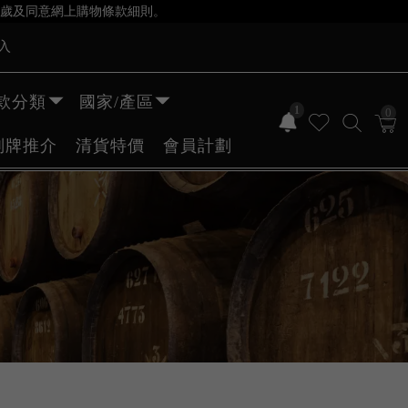
歲及同意網上購物條款細則。
入
款分類
國家/產區
1
0
副牌推介
清貨特價
會員計劃