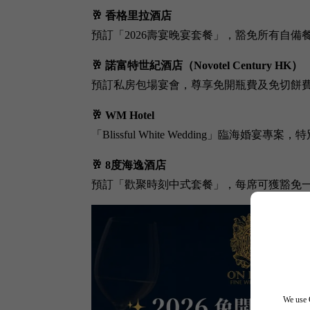
🥂 香格里拉酒店
預訂「2026壽宴晚宴套餐」，豁免所有自
🥂 諾富特世紀酒店（Novotel Century HK）
預訂私房包場宴會，尊享免開瓶費及免切餅
🥂 WM Hotel
「Blissful White Wedding」臨海
🥂 8度海逸酒店
預訂「歡聚時刻中式套餐」，每席可獲豁免
We use C