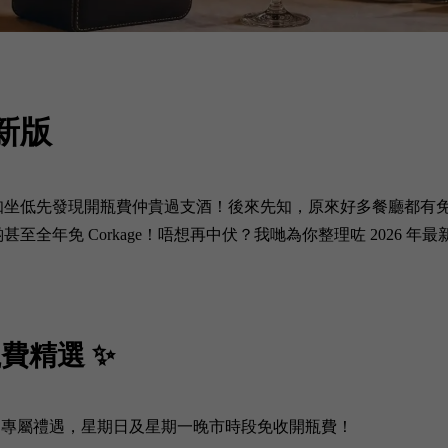
最新版
知坐低先發現開瓶費仲貴過支酒！後來先知，原來好多餐廳都有
全年免 Corkage！唔想再中伏？我哋為你整理咗 2026 
瓶費精選 ✨
 5 月期間推出專屬禮遇，星期日及星期一晚市時段免收開瓶費！