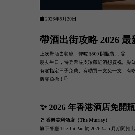
2026年5月20日
帶酒出街
攻略 2026 
上次帶酒去餐廳，俾咗 $500 開瓶費… 😵
朋友生日，特登帶咗支珍藏紅酒想慶祝。點
有啲指定日子免費、有啲買一支免一支、有啲甚至
飯零負擔！👇
✨ 2026 年香港酒店免開
🥂 香港美利酒店（The Murray）
旗下餐廳 The Tai Pan 於 2026 年