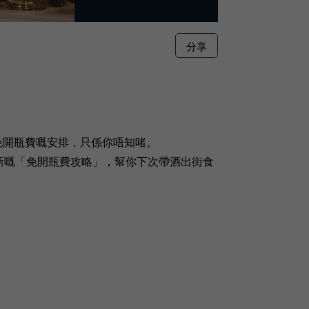
分享
免開瓶費嘅安排，只係你唔知啫。
年最新嘅「免開瓶費攻略」，幫你下次帶酒出街食