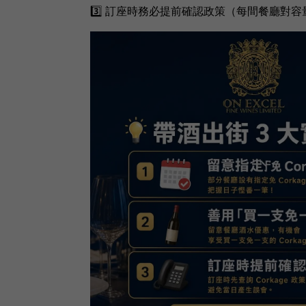
3️⃣ 訂座時務必提前確認政策（每間餐廳對