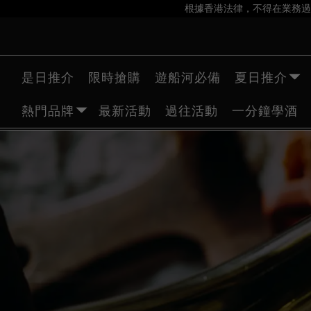
根據香港法律，不得在業務過
是日推介
限時搶購
遊船河必備
夏日推介
熱門品牌
最新活動
過往活動
一分鐘學酒