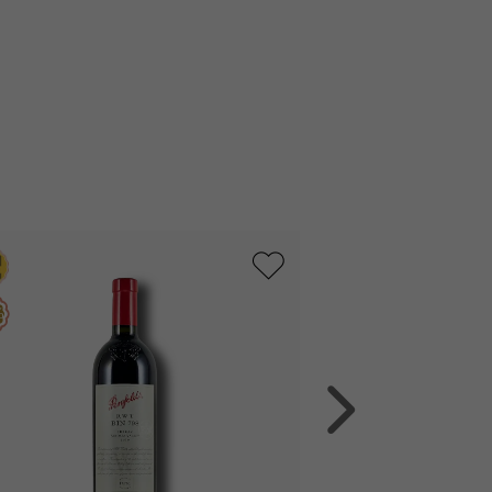
%
68%