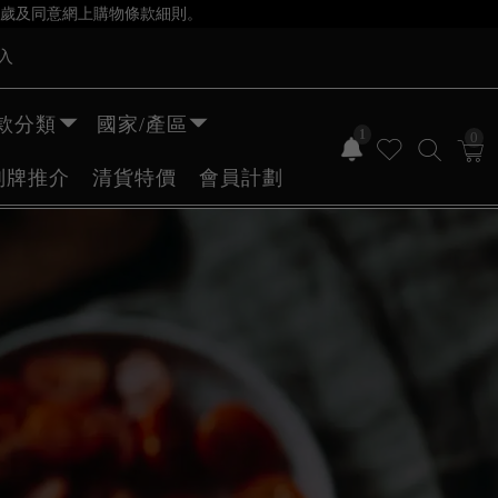
歲及同意網上購物條款細則。
入
款分類
國家/產區
1
0
副牌推介
清貨特價
會員計劃