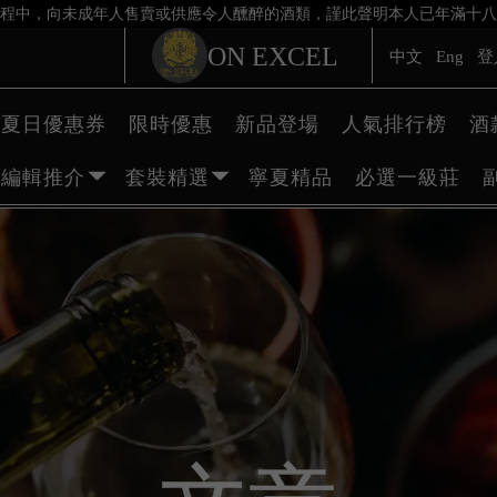
程中，向未成年人售賣或供應令人醺醉的酒類，謹此聲明本人已年滿十八
ON EXCEL
中文
Eng
登
夏日優惠券
限時優惠
新品登場
人氣排行榜
酒
編輯推介
套裝精選
寧夏精品
必選一級莊