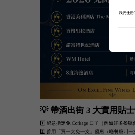
我們使用
💡 帶酒出街 3 大實用貼
1️⃣ 留意指定免 Corkage 日子（例如好
2️⃣ 善用「買一支免一支」優惠（喺餐廳叫