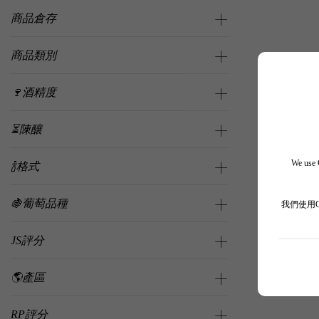
商品倉存
商品類別
🍷酒精度
⏳陳釀
We use C
🍾格式
🍇葡萄品種
我們使用
JS評分
🌎產區
RP評分