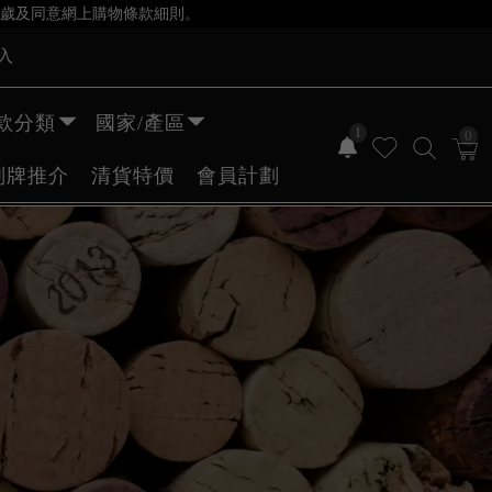
歲及同意網上購物條款細則。
入
款分類
國家/產區
1
0
副牌推介
清貨特價
會員計劃