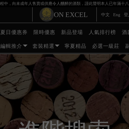
程中，向未成年人售賣或供應令人醺醉的酒類，謹此聲明本人已年滿十八
ON EXCEL
中文
Eng
登
夏日優惠券
限時優惠
新品登場
人氣排行榜
酒
編輯推介
套裝精選
寧夏精品
必選一級莊