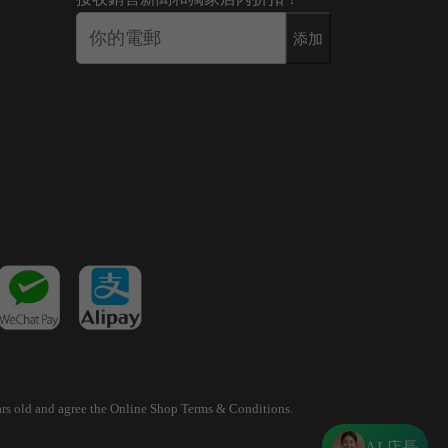
添加
years old and agree the Online Shop Terms & Conditions.
AI 店長