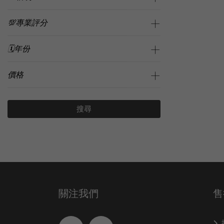
💯專業評分
🗓️年份
價格
搜尋
關注我們
售