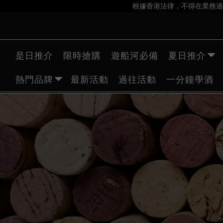
根據香港法律，不得在業務過
是日推介
限時搶購
遊船河必備
夏日推介
熱門品牌
最新活動
過往活動
一分鐘學酒