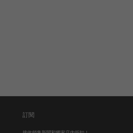
訂閱
接收銷售新聞和獨家店內折扣！