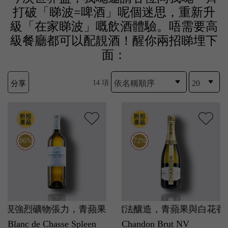
打破「睇波=啤酒」呢個迷思，重新升
級「在家睇波」嘅飲酒體驗。唔需要高
級餐廳都可以配靚酒！醒你兩招睇埋下
面：
14 項
分享
86%
72%
展現強烈礦物張力，青蘋果與檸檬皮香氣清爽，海鮮最佳拍
MH 集團名牌保證！傳統香檳法釀造，青蘋果與白花香氣
Blanc de Chasse Spleen
Chandon Brut NV