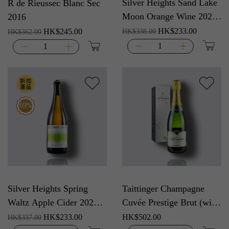
Silver Heights Sand Lake
R de Rieussec Blanc Sec
Moon Orange Wine 2023
2016
(沙湖之月橙葡萄酒)
HK$233.00
HK$245.00
HK$338.00
HK$362.00
69%
Silver Heights Spring
Taittinger Champagne
Waltz Apple Cider 2022
Cuvée Prestige Brut (with
(山泉之舞蘋果酒)
box)
HK$233.00
HK$502.00
HK$337.00