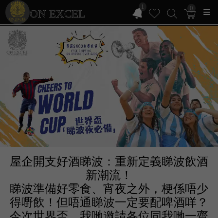
1
0
ON EXCEL
屋企開支好酒睇波：重新定義睇波飲酒
新潮流！
睇波準備好零食、宵夜之外，梗係唔少
得嘢飲！但唔通睇波一定要配啤酒咩？
今次世界盃，我哋邀請各位同我哋一齊