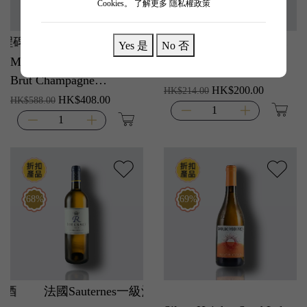
Cookies。
了解更多 隱私權政策
而設限量包裝，青蘋果與牛油法包香氣高雅，酸度精準開
奔富 2 生產卓越的葡萄
Yes 是
No 否
Moet & Chandon Imperial
Penfolds (Bin 2) 2019
酒
Brut Champagne
HK$200.00
HK$214.00
(Congratulations)
HK$408.00
HK$588.00
68%
69%
法國Sauternes一級酒莊乾白酒
法國Sautern