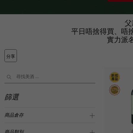
父
平日唔捨得買、唔
實力派
分享
57%
篩選
商品倉存
商品類別