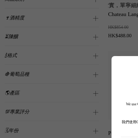
黑加侖子與雪松香氣純淨聚焦，骨架紮實，單寧細緻有層
級名莊！11 經典冷涼年份展現堅實骨架與純淨度，黑加
高性價比五級莊！08 經典活力年份
Chateau Lan
🍷酒精度
HK$854.00
HK$488.00
⏳陳釀
🍾格式
🍇葡萄品種
87%
🌎產區
We use C
💯專業評分
我們使用
極致優雅！美賀莊園展現蛇龍珠獨特東方草本香氣，紅
中國白酒終極天花板！18 狗年生肖
世紀神
🗓️年份
Penfolds (Bi