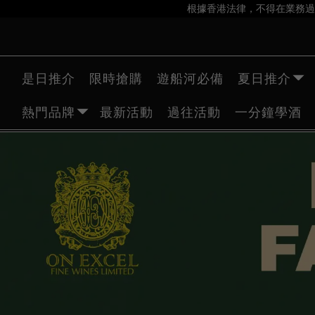
根據香港法律，不得在業務過
是日推介
限時搶購
遊船河必備
夏日推介
熱門品牌
最新活動
過往活動
一分鐘學酒