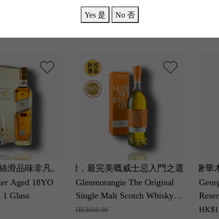
Gernischt 2023 美賀莊園尊
狗年)
Yes 是
No 否
享蛇龍珠干紅葡萄酒 2023
HK$862.00
HK$7,
HK$818.00
HK$6,
86%
品味非凡。
，口感圓潤順滑，最完美嘅威士忌入門之選。
靚年注入史無前例力量感與濃縮度，黑加侖子與奢華木桶
超級神話靚年！極度奢華果香與深不可測層次，黑加侖子
尊貴禮盒附精緻酒杯！首席調酒師挑選1
全蘇格
ker Aged 18YO
Glenmorangie The Original
Georg
h 1 Glass
Single Malt Scotch Whisky
Reser
10 Year Old (with gift box)
2019
HK$1,
HK$608.00