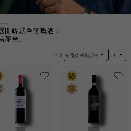
——
選開咗就會笑嘅酒：
當茅台。
13 項
%
84%