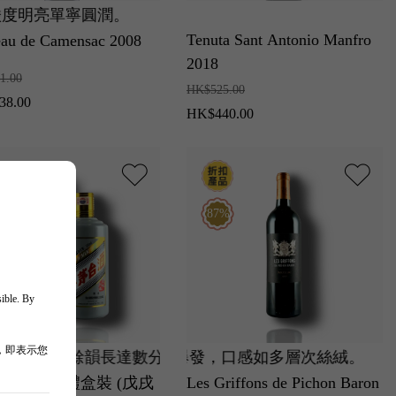
亮單寧圓潤。
黑加侖子與雪松香氣純淨聚焦，骨架紮實，單寧細緻有層
高四級名莊！11 經典冷涼年份展現堅實骨架與純淨度，
高性價比五級莊！08 經典活力年份
Tenuta Sant Antonio Manfro
eau de Camensac 2008
2018
1.00
HK$525.00
38.00
HK$440.00
%
87%
sible. By
，即表示您
澎湃餘韻長達數分鐘。
加侖子與雪茄盒香氣爆發，口感如多層次絲絨。
色品種極致優雅！美賀莊園展現蛇龍珠獨特東方草本香氣
中國白酒終極天花板！18 
世紀
-貴州茅台禮盒裝 (戊戌
Les Griffons de Pichon Baron