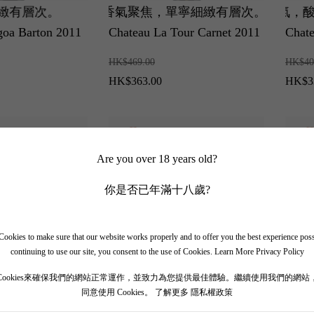
次。
侖子與雪茄盒香氣聚焦，單寧細緻有層次。
已達完美適飲期，散發成熟黑果與迷人雪茄盒香氣，酸度明
經典冷涼年份之作！展現極佳精準度與張力，
性價比極
goa Barton 2011
Chateau La Tour Carnet 2011
Chat
HK$469.00
HK$40
HK$363.00
HK$3
Are you over 18 years old?
78
你是否已年滿十八歲?
ookies to make sure that our website works properly and to offer you the best experience pos
continuing to use our site, you consent to the use of Cookies.
Learn More Privacy Policy
Cookies來確保我們的網站正常運作，並致力為您提供最佳體驗。繼續使用我們的網站
櫻桃與青椒薄荷氣息聚焦，單寧幼滑無負擔。
限量版極具收藏價值，大麯醬香工藝令酒體醇厚無比，醬香
話靚年超值名莊！完美結合波亞克優雅與強大力量，黑
中國特
同意使用 Cookies。
了解更多 隱私權政策
n 389) 2022
Chateau Mihope Cabernet
茅台