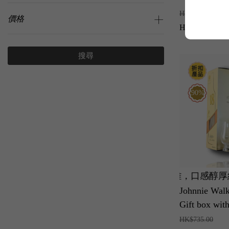
HK$593.00
價格
HK$518.00
搜尋
90%
珍稀原酒，燉煮水果與焦糖蘋果香氣高雅，口感醇厚絲滑
蒸餾器打造！極致純淨輕盈，蜜桃與白花香氣香甜迷人
美國納帕谷歷史傳奇！19 完美超級
世紀
Johnnie Wal
Gift box wit
HK$735.00