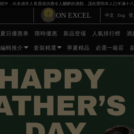
程中，向未成年人售賣或供應令人醺醉的酒類，謹此聲明本人已年滿十八
ON EXCEL
中文
Eng
登
夏日優惠券
限時優惠
新品登場
人氣排行榜
酒
編輯推介
套裝精選
寧夏精品
必選一級莊