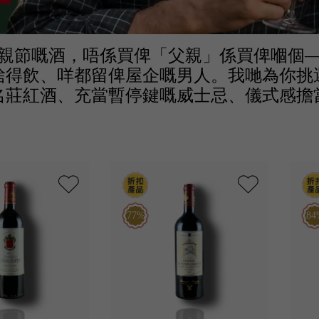
親節嘅酒，唔係買俾「父親」係買俾嗰個
捨得飲、咩都留俾屋企嘅男人。我哋為你挑
名莊紅酒、充當暫停鍵嘅威士忌、儀式感擔
77%
84