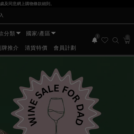
歲及同意網上購物條款細則。
入
款分類
國家/產區
1
0
副牌推介
清貨特價
會員計劃