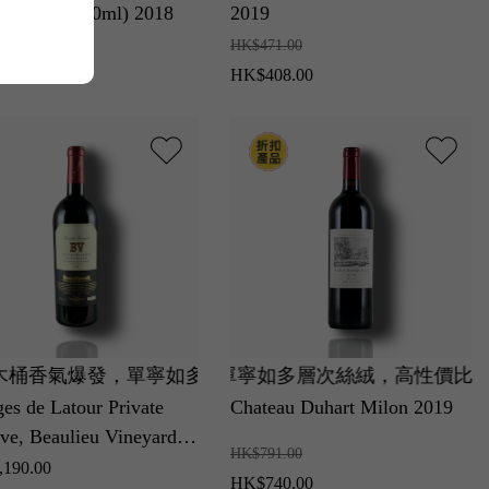
 醬香型(500ml) 2018
2019
944.00
HK$471.00
175.00
HK$408.00
香氣爆發，單寧如多層次絲絨。
與雪松木香氣爆發，單寧如多層次絲絨，高性價比珍寶。
8年珍稀原酒，燉煮水果與焦糖蘋果香氣高雅，口感醇厚絲
蘭最高蒸餾器打造！極致純淨輕盈，蜜桃與白花香氣香甜
美國納帕谷歷史傳奇！
es de Latour Private
Chateau Duhart Milon 2019
ve, Beaulieu Vineyard
HK$791.00
190.00
HK$740.00