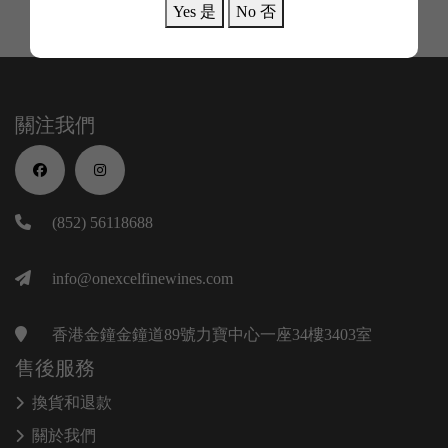
Yes 是
No 否
關注我們
(852) 56118688
info@onexcelfinewines.com
香港金鐘金鐘道89號力寶中心一座34樓3403室
售後服務
換貨和退款
關於我們