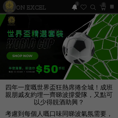
1
0
ON EXCEL
四年一度嘅世界盃狂熱席捲全城！成班
親朋戚友約埋一齊睇波撐愛隊，又點可
以少得靚酒助興？
考慮到每個人嘅口味同睇波氣氛需要，