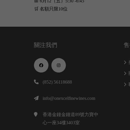
📅 6月12（五）5:30 -6:45
🛒 名額只限10位
關注我們
售
(852) 56118688
info@onexcelfinewines.com
香港金鐘金鐘道89號力寶中
心一座34樓3403室