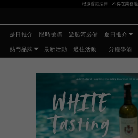
根據香港法律，不得在業務過
是日推介
限時搶購
遊船河必備
夏日推介
熱門品牌
最新活動
過往活動
一分鐘學酒