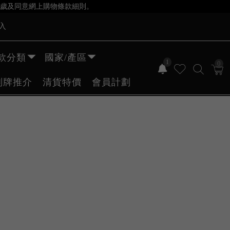
歲及同意網上購物條款細則。
入
款分類
國家/產區
1
0
副牌推介
清貨特價
會員計劃