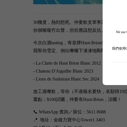
30幾度，熱到想死。仲要飲支單寧厚重嘅紅酒
你個喉嚨冇出聲，但佢應該想反抗。
We use C
今次白酒tasting，有皇牌Haut-Brion坐鎮
我們使用
我幫你雪定、倒出嚟嗰下凍凍地剛剛好~
- La Clarte de Haut Brion Blanc 2012
- Chateau D'Aiguilhe Blanc 2023
- Lions de Suduiraut Blanc Sec 2024
放工過嚟飲，等你（不過報名要快，名額得10
重點：$100試曬，仲要有Haut-Brion，涼曬！
📞 WhatsApp 查詢／留位：5611 8688
📍 地址：金鐘力寶中心Tower1 3403