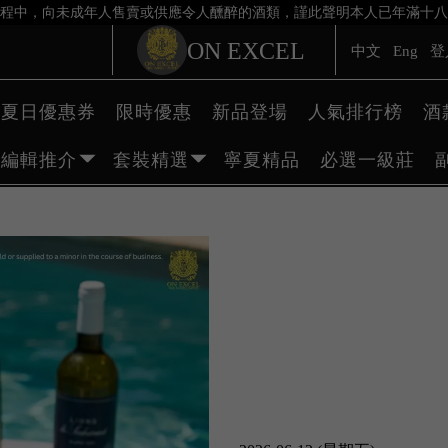
程中，向未成年人售賣或供應令人醺醉的酒類，謹此聲明本人已年滿十八
ON EXCEL
中文
Eng
登
夏日優惠券
限時優惠
新品登場
人氣排行榜
酒
編輯推介
套裝精選
寧夏精品
必選一級莊