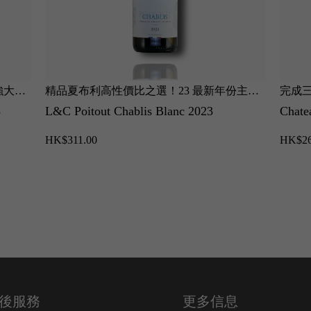
強大力
精品夏布利高性價比之選！23 最新年份主打
完成
玫瑰與
極致純淨，青蘋果與檸檬香氣清爽，酸度明
極度
8
L&C Poitout Chablis Blanc 2023
Chate
亮帶強烈礦物張力。
光滑
HK$311.00
HK$26
後服務
更多信息