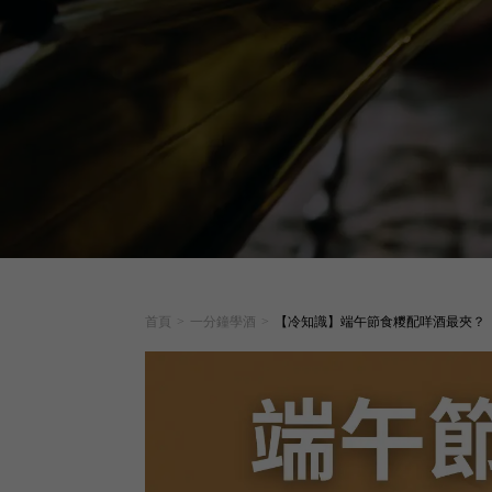
首頁
>
一分鐘學酒
>
【冷知識】端午節食糭配咩酒最夾？