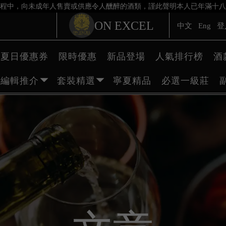
程中，向未成年人售賣或供應令人醺醉的酒類，謹此聲明本人已年滿十八
ON EXCEL
中文
Eng
登
夏日優惠券
限時優惠
新品登場
人氣排行榜
酒
編輯推介
套裝精選
寧夏精品
必選一級莊