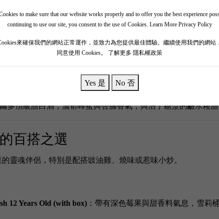
ookies to make sure that our website works properly and to offer you the best experience pos
 / 甜酒 ＝ 昇華甜品層次！
continuing to use our site, you consent to the use of Cookies.
Learn More Privacy Policy
以免產生苦澀。建議配搭清爽白酒帶出糯米香，或配甜酒將其昇
Cookies來確保我們的網站正常運作，並致力為您提供最佳體驗。繼續使用我們的網站
同意使用 Cookies。
了解更多 隱私權政策
Yes 是
No 否
桶的經典 Chablis，純粹礦物感與清爽柑橘酸度，最夾原味鹼水
爾多頂級甜白酒，濃郁蜂蜜與杏脯香氣，與沾了糖漿的鹼水糭甜
聚餐的百搭之選
菜的靈魂伴侶，特別是配搭豉油雞、燒味或惹味小炒。
sh 12 Years Old (with box)
：帶有深色莓果與甜香料氣息，雪莉