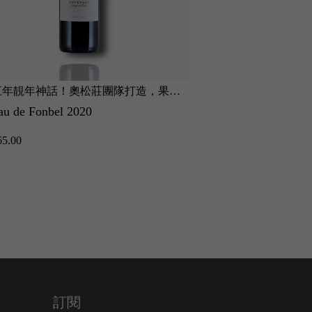
三年靚年神話！奧松莊團隊打造，果香
雪莉桶甜蜜驚喜！保
濃縮深沉，骨架硬淨如摩天大廈，單寧
桶賦予極濃郁無花果
au de Fonbel 2020
Johnnie Walker Black
熟透。
絲滑，配搭叉燒絕配
12 Years Old(with b
5.00
HK$420.00
訂閱