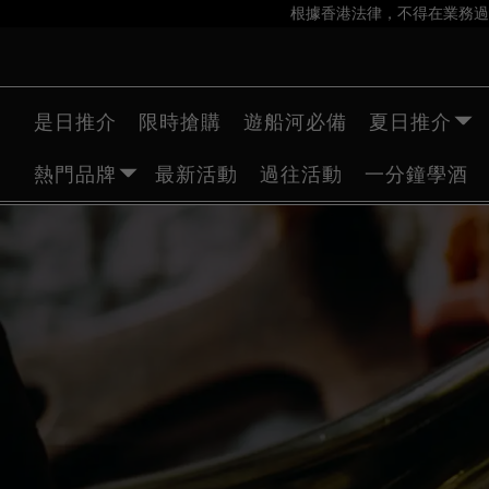
根據香港法律，不得在業務過
是日推介
限時搶購
遊船河必備
夏日推介
熱門品牌
最新活動
過往活動
一分鐘學酒