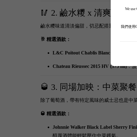
We use C
🥢 2. 鹼水糭 x 清爽白酒
鹼水糭味道清淡偏甜，切忌配搭重單寧紅酒
我們使用
🥂 精選酒款：
L&C Poitout Chablis Blanc 2023
：無過
Chateau Rieussec 2015 HV (375 ml)
：波
🥃 3. 同場加映：中菜
除了葡萄酒，帶有特定風味的威士忌也是中
🥃 精選酒款：
Johnnie Walker Black Label Sherry Fini
醇厚酒體能輕鬆壓住中菜鑊氣。