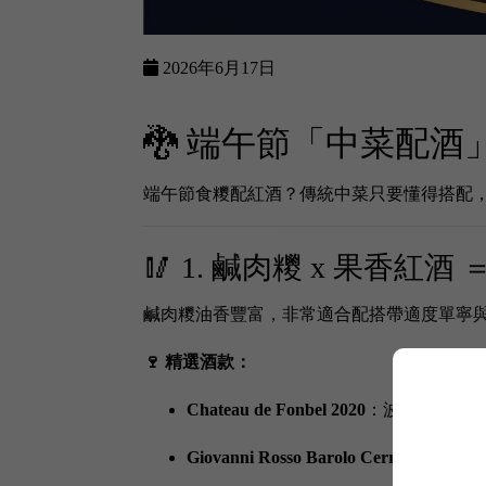
2026年6月17日
🐉 端午節「中菜配
端午節食糭配紅酒？傳統中菜只要懂得搭配
🥢 1. 鹹肉糭 x 果香紅酒
鹹肉糭油香豐富，非常適合配搭帶適度單寧與果香的
🍷 精選酒款：
Chateau de Fonbel 2020
：波爾多優質
Giovanni Rosso Barolo Cerretta 2018
：