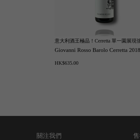
意大利酒王極品！Cerretta 單一園展現
量與宏大結構，18 迷人年份注入優雅
5 HV (375 ml)
Giovanni Rosso Barolo Cerretta 201
焦油香氣。
HK$635.00
關注我們
售