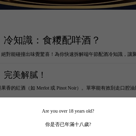
酒」冷知識：食糭配咩酒？
，絕對能碰撞出味覺驚喜！為你快速拆解端午節配酒冷知識，讓
 ＝ 完美解膩！
紅酒（如 Merlot 或 Pinot Noir）。單寧能有效刮走
Are you over 18 years old?
紅酒，柔順單寧與充沛果香，完美中和五花肉油膩。
你是否已年滿十八歲?
義大利頂級佳釀，結構紮實、酸度優雅，輕鬆駕馭足料鹹肉糭與