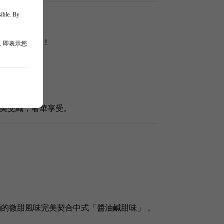
sible. By
華為高級甜點！
，即表示您
糭或海鮮。
美交織，奢華享受。
桶的微甜風味完美契合中式「醬油鹹甜味」，