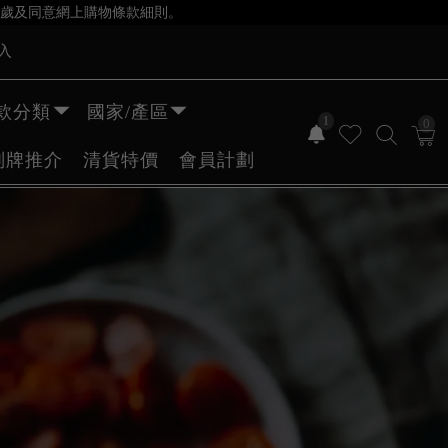
歲及同意網上購物條款細則。
入
款分類
國家/產區
1
0
副牌推介
清貨特價
會員計劃