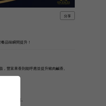
分享
聚餐品味瞬間提升！
口腔油脂，豐富果香則能呼應並提升豬肉鹹香。
濃味紅燒中菜。