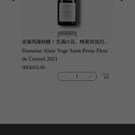
選，果
老藤瑪珊精釀！充滿白花、蜂蜜與強烈礦
博卡斯
香草氣
物感嘅北隆河優雅白酒。
展現澎
dage
Domaine Alain Voge Saint-Peray Fleur
Domain
de Crussol 2021
野，單
HK$562
HK$435.00