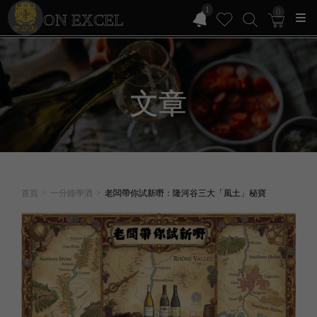
1
0
ON EXCEL
文章
首頁
>
一分鐘學酒
>
老闆帶你試新嘢：隆河谷三大「風土」秘寶