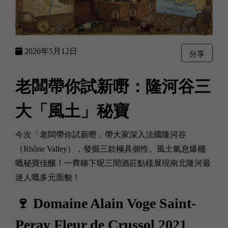
2026年5月12日
分享
老闆帶你試新嘢：隆河谷三
大「風土」秘寶
今次「老闆帶你試新嘢」帶大家深入法國隆河谷
（Rhône Valley），發掘三款極具個性、風土氣息爆棚
嘅秘寶佳釀！一齊睇下呢三間酒莊點樣展現南北隆河最
迷人嘅多元面貌！
🍷 Domaine Alain Voge Saint-
Peray Fleur de Crussol 2021