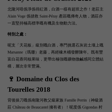
北隆河唔係淨係得紅酒，白酒一樣有超班之作！老莊主
Alain Voge 係拯救 Saint-Péray 產區嘅傳奇人物，酒莊亦
一直堅持極高標準嘅有機及生物動力法。
特別之處：
呢支「天花板」級別嘅白酒，專門挑選石灰岩土壤上嘅
Marsanne（瑪珊）老藤，再經橡木桶發酵陳年。既有豐
富白花香同核果味，更帶出極強嘅礦物微鹹感同立體結
構，層次非常豐滿。
🍷 Domaine du Clos des
Tourelles 2018
背後操刀嘅係南隆河教父級家族 Famille Perrin（神級酒
莊 Château de Beaucastel 擁有者）！呢度係 Gigondas 村