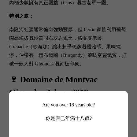
內極少數擁有真正圍牆（Clos）嘅古老單一園。
特別之處：
南隆河紅酒通常偏向強勁豐厚，但 Perrin 家族利用葡萄
園高海拔嘅沙質同石灰岩風土，將呢支老藤
Grenache（歌海娜）釀出超乎想像嘅優雅感。果味純
淨，仲帶有一種布爾岡（Burgundy）般嘅空靈氣質，打
破一般人對 Gigondas 嘅刻板印象。
🍷 Domaine de Montvac
Gigondas Adage 2019
Are you over 18 years old?
喺傳統由男性主導嘅隆河釀酒界，Montvac 非常罕見地
連續幾代都由女性全權掌舵，以女性細膩嘅視角去詮釋
你是否已年滿十八歲?
Gigondas 風土。
特別之處：