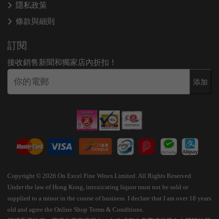
隱私政策
條款與細則
訂閱
接收銷售新聞和獨家店內折扣！
添加
Copyright © 2026 On Excel Fine Wines Limited. All Rights Reserved.
Under the law of Hong Kong, intoxicating liquor must not be sold or
supplied to a minor in the course of business. I declare that I am over 18 years
old and agree the Online Shop Terms & Conditions.