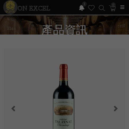
1
0
ON EXCEL
產品資訊