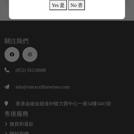
Yes 是
No 否
關注我們
(852) 56118688
info@onexcelfinewines.com
香港金鐘金鐘道89號力寶中心一座34樓3403室
售後服務
換貨和退款
關於我們