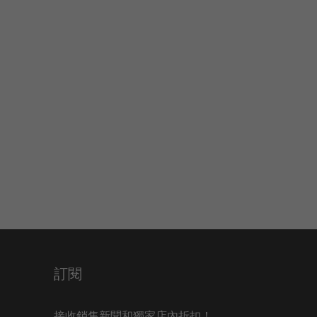
訂閱
接收銷售新聞和獨家店內折扣！