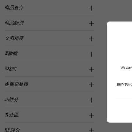
商品倉存
商品類別
🍷酒精度
⏳陳釀
We use C
🍾格式
🍇葡萄品種
我們使用
JS評分
🌎產區
RP評分