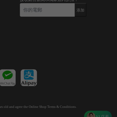
添加
years old and agree the Online Shop Terms & Conditions.
AI 店長