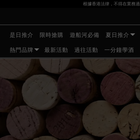
根據香港法律，不得在業務過
是日推介
限時搶購
遊船河必備
夏日推介
熱門品牌
最新活動
過往活動
一分鐘學酒