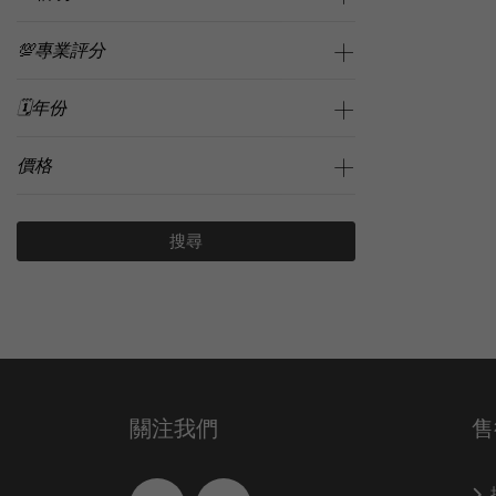
💯專業評分
🗓️年份
價格
搜尋
關注我們
售