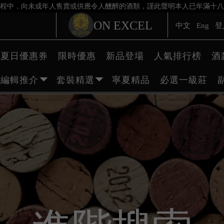
程中，向未成年人售賣或供應令人醺醉的酒類，謹此聲明本人已年滿十八
ON EXCEL
中文
Eng
登
夏日優惠券
限時優惠
新品登場
人氣排行榜
酒
編輯推介
套裝精選
寧夏精品
必選一級莊