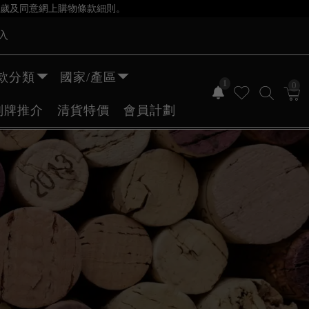
歲及同意網上購物條款細則。
入
款分類
國家/產區
1
0
副牌推介
清貨特價
會員計劃